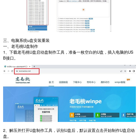
三、电脑系统
u
盘安装重装
一、老毛桃
U
盘制作
1
、下载老毛桃
U
盘启动盘制作工具，准备一枚空白的
U
盘，插入电脑的
US
B
接口。
2
、解压并打开
U
盘制作工具，识别
U
盘后，默认设置点击开始制作
U
盘启动
盘。