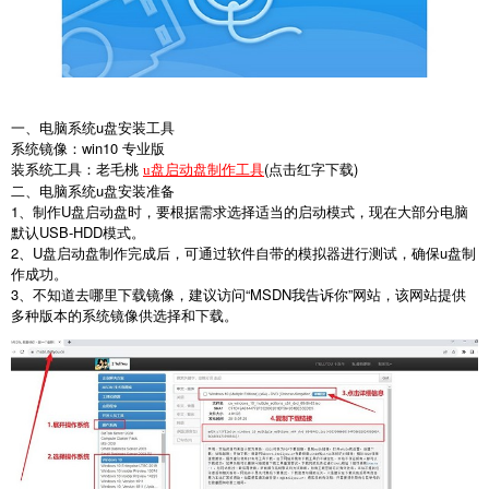
一、电脑系统
u
盘安装工具
系统镜像：
win10
专业版
装系统工具：老毛桃
(
点击红字下载
)
u盘启动盘制作工具
二、电脑系统
u
盘安装准备
1
、制作
U
盘启动盘时，要根据需求选择适当的启动模式，现在大部分电脑
默认
USB-HDD
模式。
2
、
U
盘启动盘制作完成后，可通过软件自带的模拟器进行测试，确保
u
盘制
作成功。
3
、不知道去哪里下载镜像，建议访问“
MSDN
我告诉你
”
网站，该网站提供
多种版本的系统镜像供选择和下载。