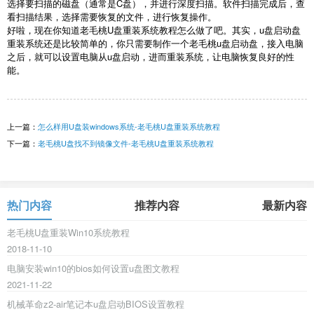
选择要扫描的磁盘（通常是
C
盘），并进行深度扫描。软件扫描完成后，查
看扫描结果，选择需要恢复的文件，进行恢复操作。
好啦，现在你知道老毛桃
U
盘重装系统教程怎么做了吧。其实，
u
盘启动盘
重装系统还是比较简单的，你只需要制作一个老毛桃
u
盘启动盘，接入电脑
之后，就可以设置电脑从
u
盘启动，进而重装系统，让电脑恢复良好的性
能。
上一篇：
怎么样用U盘装windows系统-老毛桃U盘重装系统教程
下一篇：
老毛桃U盘找不到镜像文件-老毛桃U盘重装系统教程
热门内容
推荐内容
最新内容
老毛桃U盘重装Win10系统教程
2018-11-10
电脑安装win10的bios如何设置u盘图文教程
2021-11-22
机械革命z2-air笔记本u盘启动BIOS设置教程