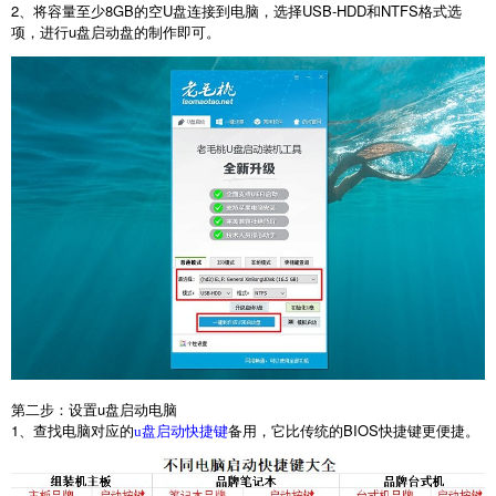
2
、将容量至少
8GB
的空
U
盘连接到电脑，选择
USB-HDD
和
NTFS
格式选
项，进行
u
盘启动盘的制作即可。
第二步：设置
u
盘启动电脑
1
、查找电脑对应的
备用，它比传统的
BIOS
快捷键更便捷。
u盘启动快捷键