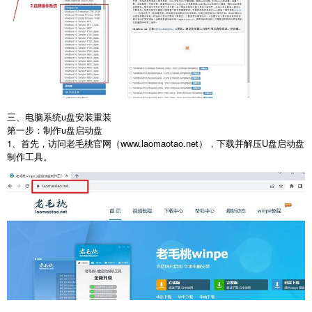
三、电脑系统
u
盘安装重装
第一步：制作
u
盘启动盘
1
、首先，访问老毛桃官网（
www.laomaotao.net
），下载并解压
U
盘启动盘
制作工具。