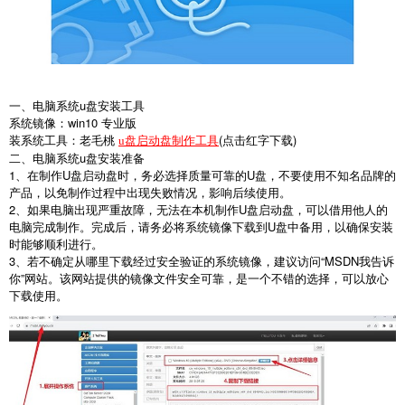
一、电脑系统
u
盘安装工具
系统镜像：
win10
专业版
装系统工具：老毛桃
(
点击红字下载
)
u盘启动盘制作工具
二、电脑系统
u
盘安装准备
1
、在制作
U
盘启动盘时，务必选择质量可靠的
U
盘，不要使用不知名品牌的
产品，以免制作过程中出现失败情况，影响后续使用。
2
、如果电脑出现严重故障，无法在本机制作
U
盘启动盘，可以借用他人的
电脑完成制作。完成后，请务必将系统镜像下载到
U
盘中备用，以确保安装
时能够顺利进行。
3
、若不确定从哪里下载经过安全验证的系统镜像，建议访问“
MSDN
我告诉
你
”
网站。该网站提供的镜像文件安全可靠，是一个不错的选择，可以放心
下载使用。