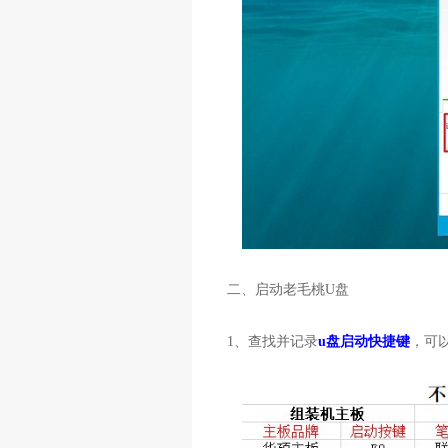
二、启动老毛桃
U
盘
1
、查找并记录
u盘启动快捷键
，可