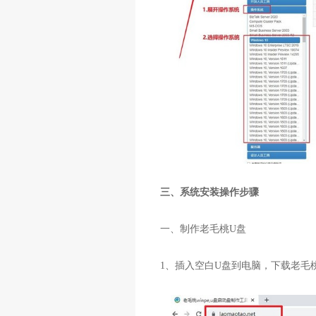
三、系统安装操作步骤
一、制作老毛桃
U
盘
1
、插入空白
U
盘到电脑，下载老毛