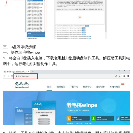
三、
u
盘装系统步骤
一、制作老毛桃
winpe
1
、将空白
U
盘插入电脑，下载老毛桃
U
盘启动盘制作工具。解压缩工具到电
脑中，运行老毛桃
U
盘制作工具。
2
、接着，工具会自动检测
U
盘，点击制作
U
盘启动盘，耐心等待制作完成即