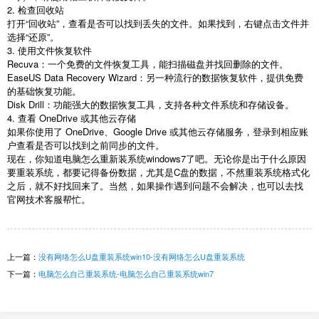
2.
检查回收站
打开“回收站”，查看是否可以找到丢失的文件。如果找到，右键点击文件并
选择“还原”。
3.
使用文件恢复软件
Recuva
：一个免费的文件恢复工具，能扫描磁盘并找回删除的文件。
EaseUS Data Recovery Wizard
：另一种流行的数据恢复软件，提供免费
的基础恢复功能。
Disk Drill
：功能强大的数据恢复工具，支持各种文件系统和存储设备。
4.
查看
OneDrive
或其他云存储
如果你使用了
OneDrive
、
Google Drive
或其他云存储服务，登录到相应账
户查看是否可以找到之前同步的文件。
现在，你知道电脑怎么重新装系统
windows7
了吧。无论你是出于什么原因
要重装系统，都要记得备份数据，尤其是
C
盘的数据，不然重装系统格式化
之后，就不好找回来了。当然，如果操作遇到问题不会解决，也可以去找
官网技术客服帮忙。
上一篇：
没有网络怎么U盘重装系统win10-没有网络怎么U盘重装系统
下一篇：
电脑怎么自己重装系统-电脑怎么自己重装系统win7