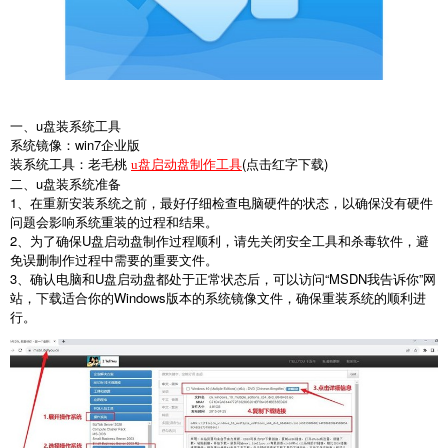
一、
u
盘装系统工具
系统镜像：
win7
企业版
装系统工具：老毛桃
(
点击红字下载
)
u盘启动盘制作工具
二、
u
盘装系统准备
1
、在重新安装系统之前，最好仔细检查电脑硬件的状态，以确保没有硬件
问题会影响系统重装的过程和结果。
2
、为了确保
U
盘启动盘制作过程顺利，请先关闭安全工具和杀毒软件，避
免误删制作过程中需要的重要文件。
3
、确认电脑和
U
盘启动盘都处于正常状态后，可以访问
“MSDN
我告诉你
”
网
站，下载适合你的
Windows
版本的系统镜像文件，确保重装系统的顺利进
行。