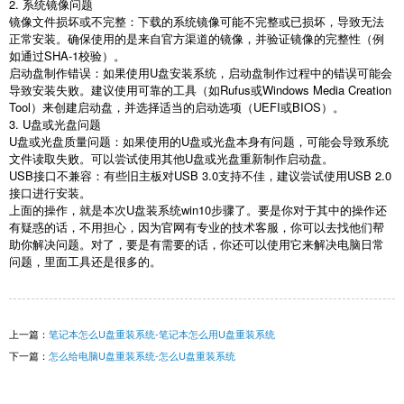
2.
系统镜像问题
镜像文件损坏或不完整：下载的系统镜像可能不完整或已损坏，导致无法
正常安装。确保使用的是来自官方渠道的镜像，并验证镜像的完整性（例
如通过
SHA-1
校验）。
启动盘制作错误：如果使用
U
盘安装系统，启动盘制作过程中的错误可能会
导致安装失败。建议使用可靠的工具（如
Rufus
或
Windows Media Creation
Tool
）来创建启动盘，并选择适当的启动选项（
UEFI
或
BIOS
）。
3. U
盘或光盘问题
U
盘或光盘质量问题：如果使用的
U
盘或光盘本身有问题，可能会导致系统
文件读取失败。可以尝试使用其他
U
盘或光盘重新制作启动盘。
USB
接口不兼容：有些旧主板对
USB 3.0
支持不佳，建议尝试使用
USB 2.0
接口进行安装。
上面的操作，就是本次
U
盘装系统
win10
步骤了。要是你对于其中的操作还
有疑惑的话，不用担心，因为官网有专业的技术客服，你可以去找他们帮
助你解决问题。对了，要是有需要的话，你还可以使用它来解决电脑日常
问题，里面工具还是很多的。
上一篇：
笔记本怎么U盘重装系统-笔记本怎么用U盘重装系统
下一篇：
怎么给电脑U盘重装系统-怎么U盘重装系统