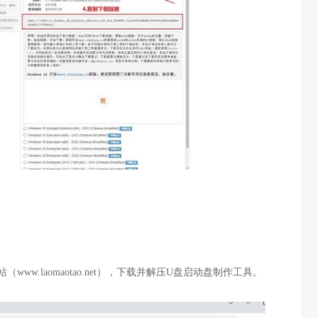
站（
www.laomaotao.net
），下载并解压
U
盘启动盘制作工具。