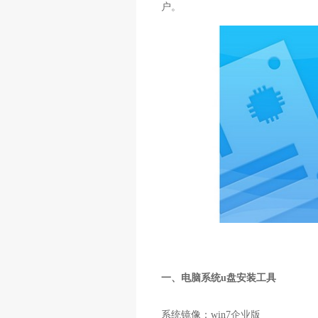
户。
一、电脑系统
u
盘安装工具
系统镜像：
win7
企业版