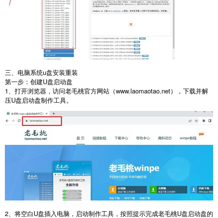
三、电脑系统
u
盘安装重装
第一步：创建
U
盘启动盘
1
、打开浏览器，访问老毛桃官方网站（
www.laomaotao.net
），下载并解
压
U
盘启动盘制作工具。
2
、将空白
U
盘插入电脑，启动制作工具，按照提示完成老毛桃
U
盘启动盘的