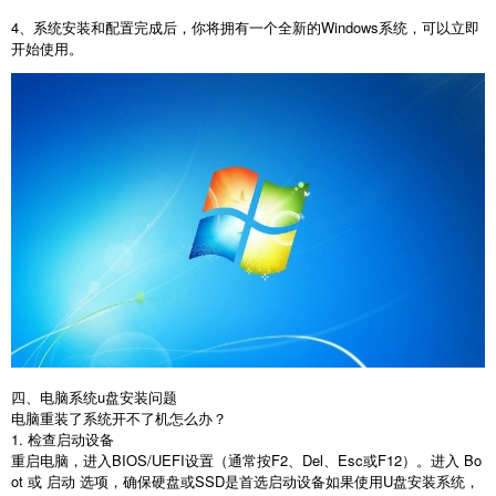
4
、系统安装和配置完成后，你将拥有一个全新的
Windows
系统，可以立即
开始使用。
四、电脑系统
u
盘安装问题
电脑重装了系统开不了机怎么办？
1.
检查启动设备
重启电脑，进入
BIOS/UEFI
设置（通常按
F2
、
Del
、
Esc
或
F12
）。进入
Bo
ot
或 启动 选项，确保硬盘或
SSD
是首选启动设备如果使用
U
盘安装系统，