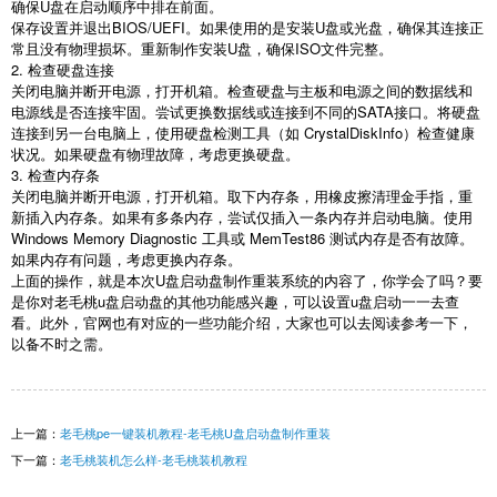
确保
U
盘在启动顺序中排在前面。
保存设置并退出
BIOS/UEFI
。如果使用的是安装
U
盘或光盘，确保其连接正
常且没有物理损坏。重新制作安装
U
盘，确保
ISO
文件完整。
2.
检查硬盘连接
关闭电脑并断开电源，打开机箱。检查硬盘与主板和电源之间的数据线和
电源线是否连接牢固。尝试更换数据线或连接到不同的
SATA
接口。将硬盘
连接到另一台电脑上，使用硬盘检测工具（如
CrystalDiskInfo
）检查健康
状况。如果硬盘有物理故障，考虑更换硬盘。
3.
检查内存条
关闭电脑并断开电源，打开机箱。取下内存条，用橡皮擦清理金手指，重
新插入内存条。如果有多条内存，尝试仅插入一条内存并启动电脑。使用
Windows Memory Diagnostic
工具或
MemTest86
测试内存是否有故障。
如果内存有问题，考虑更换内存条。
上面的操作，就是本次
U
盘启动盘制作重装系统的内容了，你学会了吗？要
是你对老毛桃
u
盘启动盘的其他功能感兴趣，可以设置
u
盘启动一一去查
看。此外，官网也有对应的一些功能介绍，大家也可以去阅读参考一下，
以备不时之需。
上一篇：
老毛桃pe一键装机教程-老毛桃U盘启动盘制作重装
下一篇：
老毛桃装机怎么样-老毛桃装机教程