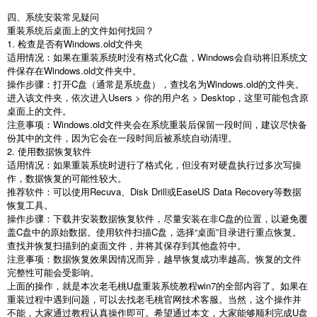
四、系统安装常见疑问
重装系统后桌面上的文件如何找回？
1.
检查是否有
Windows.old
文件夹
适用情况：如果在重装系统时没有格式化
C
盘，
Windows
会自动将旧系统文
件保存在
Windows.old
文件夹中。
操作步骤：打开
C
盘（通常是系统盘），查找名为
Windows.old
的文件夹。
进入该文件夹，依次进入
Users >
你的用户名
> Desktop
，这里可能包含原
桌面上的文件。
注意事项：
Windows.old
文件夹会在系统重装后保留一段时间，建议尽快备
份其中的文件，因为它会在一段时间后被系统自动清理。
2.
使用数据恢复软件
适用情况：如果重装系统时进行了格式化，但没有对硬盘执行过多次写操
作，数据恢复的可能性较大。
推荐软件：可以使用
Recuva
、
Disk Drill
或
EaseUS Data Recovery
等数据
恢复工具。
操作步骤：下载并安装数据恢复软件，尽量安装在非
C
盘的位置，以避免覆
盖
C
盘中的原始数据。使用软件扫描
C
盘，选择“桌面”目录进行重点恢复。
查找并恢复扫描到的桌面文件，并将其保存到其他盘符中。
注意事项：数据恢复效果因情况而异，越早恢复成功率越高。恢复的文件
完整性可能会受影响。
上面的操作，就是本次老毛桃
U
盘重装系统教程
win7
的全部内容了。如果在
重装过程中遇到问题，可以去找老毛桃官网技术客服。当然，这个操作并
不能，大家通过教程认真操作即可。希望通过本文，大家能够顺利完成
U
盘