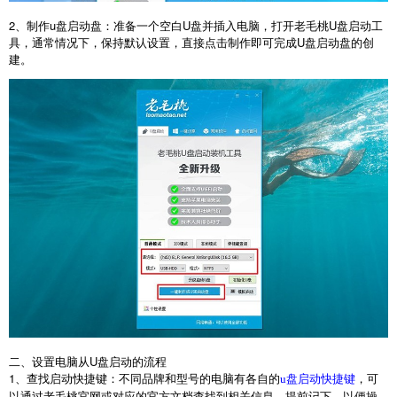
2
、制作
u
盘启动盘：准备一个空白
U
盘并插入电脑，打开老毛桃
U
盘启动工
具，通常情况下，保持默认设置，直接点击制作即可完成
U
盘启动盘的创
建。
二、设置电脑从
U
盘启动的流程
1
、查找启动快捷键：不同品牌和型号的电脑有各自的
，可
u盘启动快捷键
以通过老毛桃官网或对应的官方文档查找到相关信息。提前记下，以便操