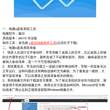
一、电脑
u
盘装系统工具
电脑型号：戴尔
系统版本：
win10
专业版
制作工具：老毛桃
(
点击红字下载
)
u盘启动盘制作工具
二、电脑
u
盘装系统准备
1
、很多人在进行文件备份时，常常忽略了桌面上的文件，忘记桌面上存储
的文件通常也位于
C
盘中，最终造成了不必要的损失。因此，确保桌面文件
被纳入备份清单，是一个不可忽视的细节。
2
、系统重装后，常见的问题之一是缺少硬件驱动程序，导致一些设备无法
正常运行。这种问题在没有网络连接时尤为麻烦。为了避免这一困扰，大
家可提前准备，可以在重装之前就准备相关的驱动。
3
、系统镜像文件的下载源至关重要。为了保证系统的安全性与稳定性，避
免使用不明来源的镜像文件。推荐从官方渠道如
MSDN
、
Microsoft
官方网
站或者厂商认证的正规渠道获取
Windows
镜像文件。