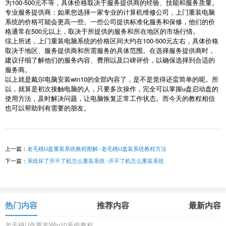
为
100-500
元不等，具体价格取决于服务提供商的经验、技能和服务质量。
专业服务提供商：如果您选择一家专业的计算机维修公司，上门重装电脑
系统的价格可能会更高一些。一些公司提供标准化服务和保修，他们的价
格通常在
500
元以上，取决于所提供的服务和所在地区的市场行情。
综上所述，上门重装电脑系统的价格区间大约在
100-500
元左右，具体价格
取决于地区、服务提供商和所需服务的具体范围。在选择服务提供商时，
建议仔细了解他们的服务内容、费用以及口碑评价，以确保选择到合适的
服务商。
以上就是戴尔电脑安装
win10
的全部内容了，是不是觉得还蛮简单的呢。所
以，就算是初次接触电脑的人，只要多次操作，完全可以掌握
u
盘启动盘的
使用方法，及时解决问题，让电脑恢复正常工作状态。而今天的教程相信
也可以帮助到有需要的朋友。
上一篇：
老毛桃U盘重装系统教程图解 -老毛桃U盘装系统教程方法
下一篇：
系统坏了开不了机怎么重装系统 -开不了机怎么重装系统
热门内容
推荐内容
最新内容
老毛桃U盘重装Win10系统教程