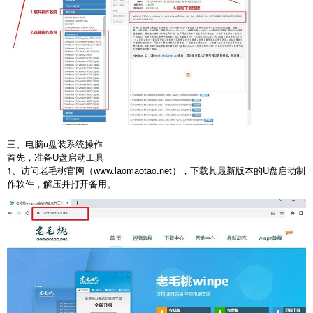
三、电脑
u
盘装系统操作
首先，准备
U
盘启动工具
1
、访问老毛桃官网（
www.laomaotao.net
），下载其最新版本的
U
盘启动制
作软件，解压并打开备用。