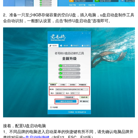
2
、准备一只至少
8GB
存储容量的空白
U
盘，插入电脑，
u
盘启动盘制作工具
会自动识别，一般默认设置，点击“制作
U
盘启动盘”选项即可。
接着，配置
U
盘启动电脑
1
、不同品牌的电脑进入启动菜单的快捷键有所不同，请先确认电脑品牌并
查找对应的
（如
F12
、
ESC
、
F10
等）。
u盘启动快捷键