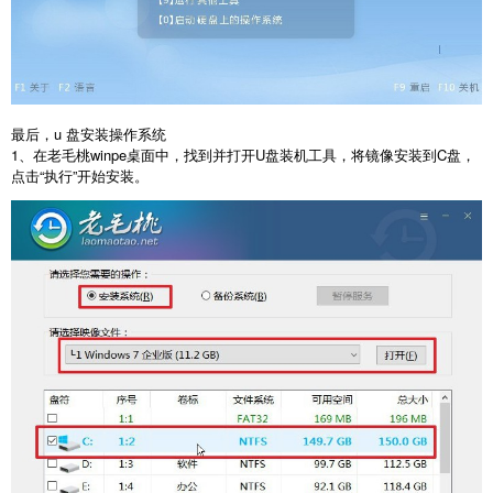
最后，
u
盘安装操作系统
1
、在老毛桃
winpe
桌面中，找到并打开
U
盘装机工具，将镜像安装到
C
盘，
点击
“
执行
”
开始安装。