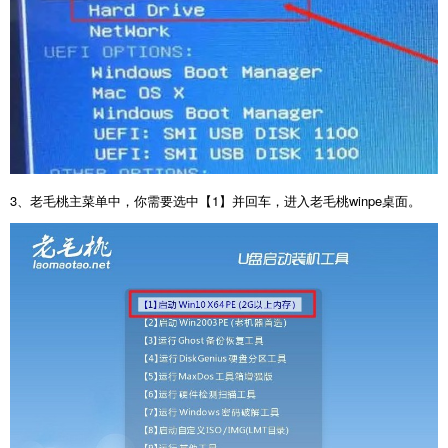
3
、老毛桃主菜单中，你需要选中【
1
】并回车，进入老毛桃
winpe
桌面。