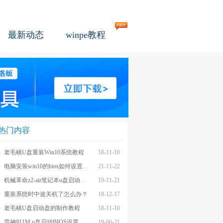
最新动态
winpe教程
热门内容
老毛桃U盘重装Win10系统教程
18-11-10
电脑安装win10的bios如何设置u盘图文教程
21-11-22
机械革命z2-air笔记本u盘启动BIOS设置教程
19-11-21
重装系统时中途关机了怎么办？
18-12-17
老毛桃U盘启动盘的制作教程
18-11-10
雷神911M u盘启动BIOS设置教程
19-06-21