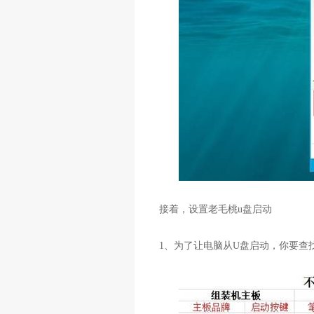
接着，设置老毛桃
u
盘启动
1
、为了让电脑从
U
盘启动，你要查