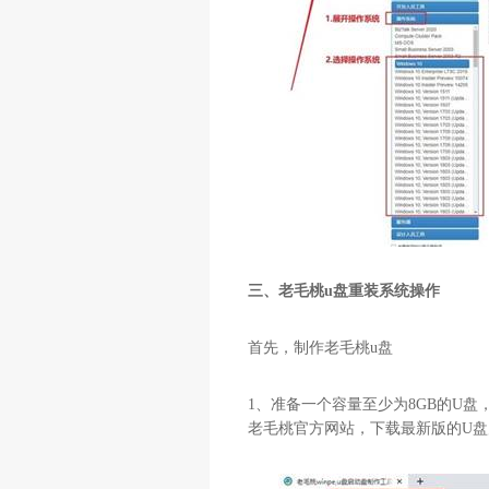
三、老毛桃u盘重装系统操作
首先，制作老毛桃
u
盘
1
、准备一个容量至少为
8GB
的
U
盘
老毛桃官方网站，下载最新版的
U
盘