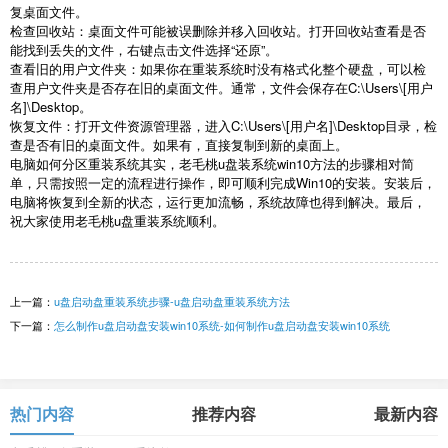
复桌面文件。
检查回收站：桌面文件可能被误删除并移入回收站。打开回收站查看是否
能找到丢失的文件，右键点击文件选择“还原”。
查看旧的用户文件夹：如果你在重装系统时没有格式化整个硬盘，可以检
查用户文件夹是否存在旧的桌面文件。通常，文件会保存在
C:\Users\[
用户
名
]\Desktop
。
恢复文件：打开文件资源管理器，进入
C:\Users\[
用户名
]\Desktop
目录，检
查是否有旧的桌面文件。如果有，直接复制到新的桌面上。
电脑如何分区重装系统其实，老毛桃
u
盘装系统
win10
方法的步骤相对简
单，只需按照一定的流程进行操作，即可顺利完成
Win10
的安装。安装后，
电脑将恢复到全新的状态，运行更加流畅，系统故障也得到解决。最后，
祝大家使用老毛桃
u
盘重装系统顺利。
上一篇：
u盘启动盘重装系统步骤-u盘启动盘重装系统方法
下一篇：
怎么制作u盘启动盘安装win10系统-如何制作u盘启动盘安装win10系统
热门内容
推荐内容
最新内容