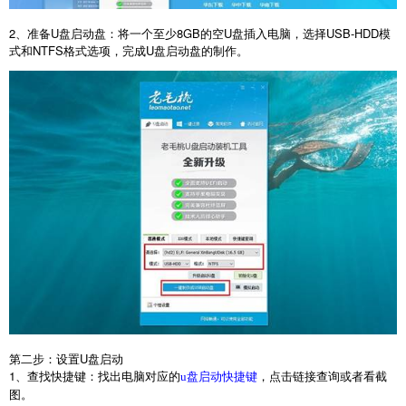
2
、准备
U
盘启动盘：将一个至少
8GB
的空
U
盘插入电脑，选择
USB-HDD
模
式和
NTFS
格式选项，完成
U
盘启动盘的制作。
第二步：设置
U
盘启动
1
、查找快捷键：找出电脑对应的
，点击链接查询或者看截
u盘启动快捷键
图。