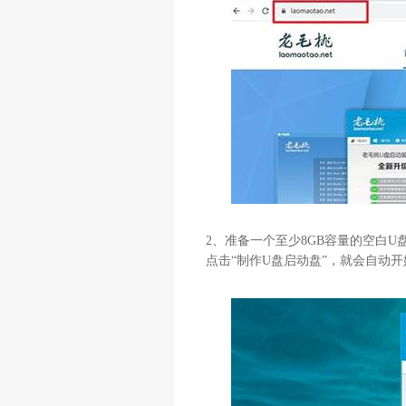
2
、准备一个至少
8GB
容量的空白
U
点击“制作
U
盘启动盘”，就会自动