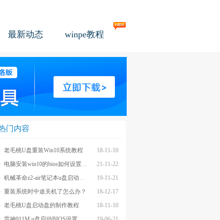
最新动态
winpe教程
热门内容
老毛桃U盘重装Win10系统教程
18-11-10
电脑安装win10的bios如何设置u盘图文教程
21-11-22
机械革命z2-air笔记本u盘启动BIOS设置教程
19-11-21
重装系统时中途关机了怎么办？
18-12-17
老毛桃U盘启动盘的制作教程
18-11-10
雷神911M u盘启动BIOS设置教程
19-06-21