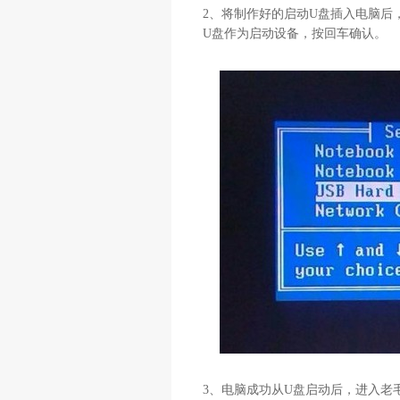
2
、将制作好的启动
U
盘插入电脑后
U
盘作为启动设备，按回车确认。
3
、电脑成功从
U
盘启动后，进入老