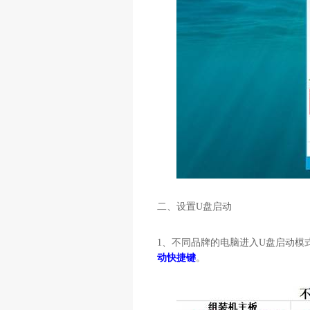
二、设置
U
盘启动
1
、不同品牌的电脑进入
U
盘启动模
动快捷键
。