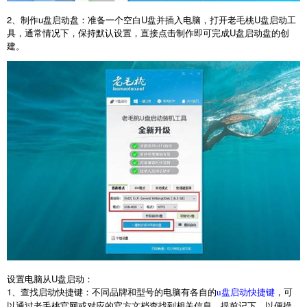
2
、制作
u
盘启动盘：准备一个空白
U
盘并插入电脑，打开老毛桃
U
盘启动工
具，通常情况下，保持默认设置，直接点击制作即可完成
U
盘启动盘的创
建。
设置电脑从
U
盘启动：
1
、查找启动快捷键：不同品牌和型号的电脑有各自的
，可
u盘启动快捷键
以通过老毛桃官网或对应的官方文档查找到相关信息。提前记下，以便操