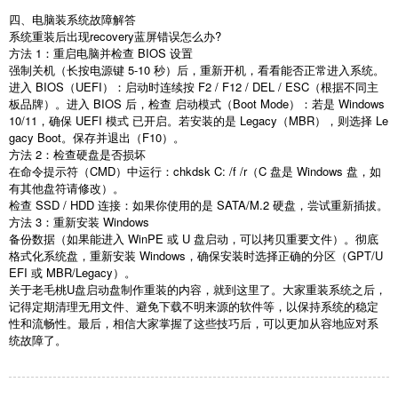
四、电脑装系统故障解答
系统重装后出现
recovery
蓝屏错误怎么办
?
方法
1
：重启电脑并检查
BIOS
设置
强制关机（长按电源键
5-10
秒）后，重新开机，看看能否正常进入系统。
进入
BIOS
（
UEFI
）：启动时连续按
F2 / F12 / DEL / ESC
（根据不同主
板品牌）。进入
BIOS
后，检查 启动模式（
Boot Mode
）：若是
Windows
10/11
，确保
UEFI
模式 已开启。若安装的是
Legacy
（
MBR
），则选择
Le
gacy Boot
。保存并退出（
F10
）。
方法
2
：检查硬盘是否损坏
在命令提示符（
CMD
）中运行：
chkdsk C: /f /r
（
C
盘是
Windows
盘，如
有其他盘符请修改）。
检查
SSD / HDD
连接：如果你使用的是
SATA/M.2
硬盘，尝试重新插拔。
方法
3
：重新安装
Windows
备份数据（如果能进入
WinPE
或
U
盘启动，可以拷贝重要文件）。彻底
格式化系统盘，重新安装
Windows
，确保安装时选择正确的分区（
GPT/U
EFI
或
MBR/Legacy
）。
关于老毛桃
U
盘启动盘制作重装的内容，就到这里了。大家重装系统之后，
记得定期清理无用文件、避免下载不明来源的软件等，以保持系统的稳定
性和流畅性。最后，相信大家掌握了这些技巧后，可以更加从容地应对系
统故障了。