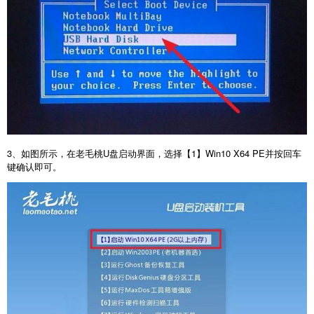
3
、如图所示，在老毛桃
U
盘启动界面，选择【
1
】
Win10 X64 PE
并按回车
键确认即可。