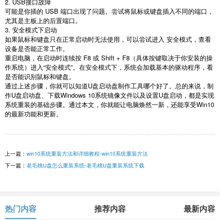
2. USB
接口故障
可能是你插的
USB
端口出现了问题。尝试将鼠标或键盘插入不同的端口，
尤其是主板上的后置端口。
3.
安全模式下启动
如果鼠标和键盘只在正常启动时无法使用，可以尝试进入 安全模式，查看
设备是否能正常工作。
重启电脑，在启动时连续按
F8
或
Shift + F8
（具体按键取决于你安装的操
作系统）进入“安全模式”。在安全模式下，系统会加载基本的驱动程序，看
是否能识别鼠标和键盘。
通过上述步骤，你就可以知道
U
盘启动盘制作工具哪个好了。总的来说，制
作
U
盘启动盘、下载
Windows 10
系统镜像文件以及设置
U
盘启动，都是实现
系统重装的基础步骤。通过本文，你就能让电脑焕然一新，还能享受
Win10
的最新功能和更新。
上一篇：
win10系统重装方法和详细教程-win10系统重装方法
下一篇：
老毛桃U盘怎么重装系统-老毛桃U盘重装系统下载
热门内容
推荐内容
最新内容