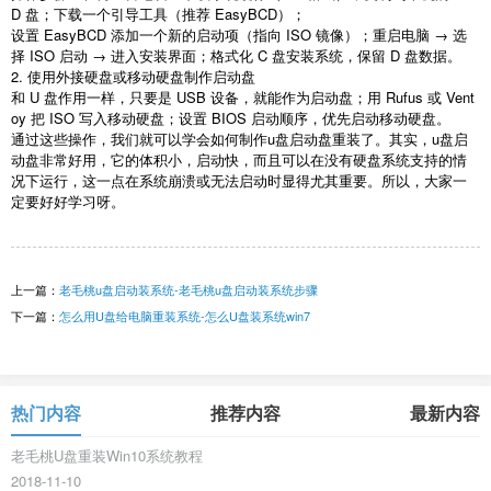
D
盘；下载一个引导工具（推荐
EasyBCD
）；
设置
EasyBCD
添加一个新的启动项（指向
ISO
镜像）；重启电脑 → 选
择
ISO
启动 → 进入安装界面；格式化
C
盘安装系统，保留
D
盘数据。
2.
使用外接硬盘或移动硬盘制作启动盘
和
U
盘作用一样，只要是
USB
设备，就能作为启动盘；用
Rufus
或
Vent
oy
把
ISO
写入移动硬盘；设置
BIOS
启动顺序，优先启动移动硬盘。
通过这些操作，我们就可以学会如何制作
u
盘启动盘重装了。其实，
u
盘启
动盘非常好用，它的体积小，启动快，而且可以在没有硬盘系统支持的情
况下运行，这一点在系统崩溃或无法启动时显得尤其重要。所以，大家一
定要好好学习呀。
上一篇：
老毛桃u盘启动装系统-老毛桃u盘启动装系统步骤
下一篇：
怎么用U盘给电脑重装系统-怎么U盘装系统win7
热门内容
推荐内容
最新内容
老毛桃U盘重装Win10系统教程
2018-11-10