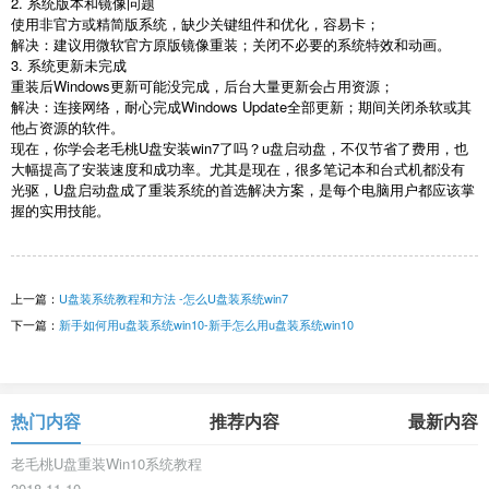
2.
系统版本和镜像问题
使用非官方或精简版系统，缺少关键组件和优化，容易卡；
解决：建议用微软官方原版镜像重装；关闭不必要的系统特效和动画。
3.
系统更新未完成
重装后
Windows
更新可能没完成，后台大量更新会占用资源；
解决：连接网络，耐心完成
Windows Update
全部更新；期间关闭杀软或其
他占资源的软件。
现在，你学会老毛桃
U
盘安装
win7
了吗？
u
盘启动盘，不仅节省了费用，也
大幅提高了安装速度和成功率。尤其是现在，很多笔记本和台式机都没有
光驱，
U
盘启动盘成了重装系统的首选解决方案，是每个电脑用户都应该掌
握的实用技能。
上一篇：
U盘装系统教程和方法 -怎么U盘装系统win7
下一篇：
新手如何用u盘装系统win10-新手怎么用u盘装系统win10
热门内容
推荐内容
最新内容
老毛桃U盘重装Win10系统教程
2018-11-10