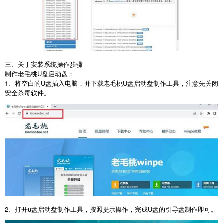
三、关于安装系统操作步骤
制作老毛桃
U
盘启动盘：
1
、将空白的
U
盘插入电脑，并下载老毛桃
U
盘启动盘制作工具，注意先关闭
安全杀毒软件。
2
、打开
u
盘启动盘制作工具，按照提示操作，完成
U
盘的引导盘制作即可。