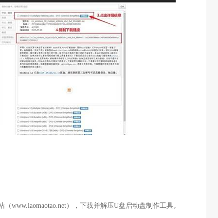
站（
www.laomaotao.net
），下载并解压
U
盘启动盘制作工具。