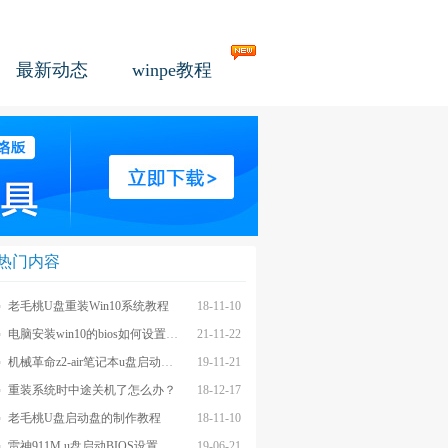
最新动态
winpe教程
热门内容
老毛桃U盘重装Win10系统教程
18-11-10
电脑安装win10的bios如何设置u盘图文教程
21-11-22
机械革命z2-air笔记本u盘启动BIOS设置教程
19-11-21
重装系统时中途关机了怎么办？
18-12-17
老毛桃U盘启动盘的制作教程
18-11-10
雷神911M u盘启动BIOS设置教程
19-06-21