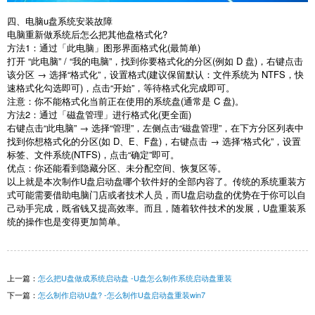
四、电脑u盘系统安装故障
电脑重新做系统后怎么把其他盘格式化?
方法1：通过「此电脑」图形界面格式化(最简单)
打开 “此电脑” / “我的电脑”，找到你要格式化的分区(例如 D 盘)，右键点击
该分区 → 选择“格式化”，设置格式(建议保留默认：文件系统为 NTFS，快
速格式化勾选即可)，点击“开始”，等待格式化完成即可。
注意：你不能格式化当前正在使用的系统盘(通常是 C 盘)。
方法2：通过「磁盘管理」进行格式化(更全面)
右键点击“此电脑” → 选择“管理”，左侧点击“磁盘管理”，在下方分区列表中
找到你想格式化的分区(如 D、E、F盘)，右键点击 → 选择“格式化”，设置
标签、文件系统(NTFS)，点击“确定”即可。
优点：你还能看到隐藏分区、未分配空间、恢复区等。
以上就是本次制作U盘启动盘哪个软件好的全部内容了。传统的系统重装方
式可能需要借助电脑门店或者技术人员，而U盘启动盘的优势在于你可以自
己动手完成，既省钱又提高效率。而且，随着软件技术的发展，U盘重装系
统的操作也是变得更加简单。
上一篇：
怎么把U盘做成系统启动盘 -U盘怎么制作系统启动盘重装
下一篇：
怎么制作启动U盘? -怎么制作U盘启动盘重装win7