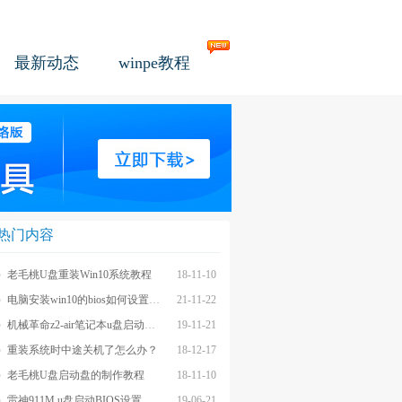
最新动态
winpe教程
热门内容
老毛桃U盘重装Win10系统教程
18-11-10
电脑安装win10的bios如何设置u盘图文教程
21-11-22
机械革命z2-air笔记本u盘启动BIOS设置教程
19-11-21
重装系统时中途关机了怎么办？
18-12-17
老毛桃U盘启动盘的制作教程
18-11-10
雷神911M u盘启动BIOS设置教程
19-06-21