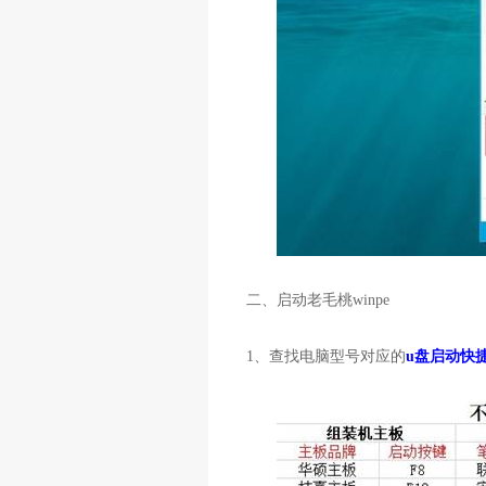
二、启动老毛桃
winpe
1
、查找电脑型号对应的
u盘启动快