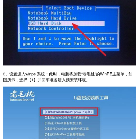
3
、设置进入
winpe
系统：此时，电脑将加载“老毛桃”的
WinPE
主菜单，如
图所示，选择【
1
】并回车准备进入预安装环境。