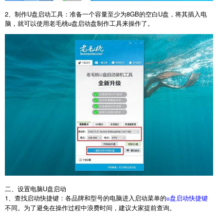
2
、制作
U
盘启动工具：准备一个容量至少为
8GB
的空白
U
盘，将其插入电
脑，就可以使用老毛桃
u
盘启动盘制作工具来操作了。
二、设置电脑
U
盘启动
1
、查找启动快捷键：各品牌和型号的电脑进入启动菜单的
u盘启动快捷键
不同。为了避免在操作过程中浪费时间，建议大家提前查询。