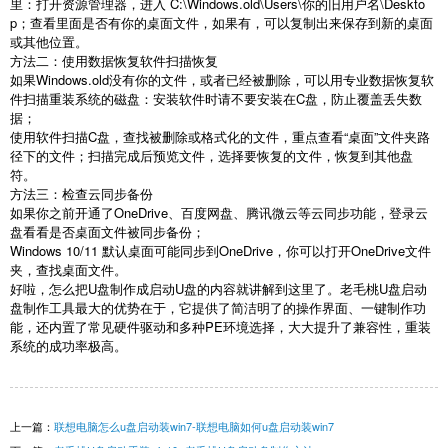
里：打开资源管理器，进入
C:\Windows.old\Users\
你的旧用户名
\Deskto
p
；查看里面是否有你的桌面文件，如果有，可以复制出来保存到新的桌面
或其他位置。
方法二：使用数据恢复软件扫描恢复
如果
Windows.old
没有你的文件，或者已经被删除，可以用专业数据恢复软
件扫描重装系统的磁盘：安装软件时请不要安装在
C
盘，防止覆盖丢失数
据；
使用软件扫描
C
盘，查找被删除或格式化的文件，重点查看“桌面”文件夹路
径下的文件；扫描完成后预览文件，选择要恢复的文件，恢复到其他盘
符。
方法三：检查云同步备份
如果你之前开通了
OneDrive
、百度网盘、腾讯微云等云同步功能，登录云
盘看看是否桌面文件被同步备份；
Windows 10/11
默认桌面可能同步到
OneDrive
，你可以打开
OneDrive
文件
夹，查找桌面文件。
好啦，怎么把
U
盘制作成启动
U
盘的内容就讲解到这里了。老毛桃
U
盘启动
盘制作工具最大的优势在于，它提供了简洁明了的操作界面、一键制作功
能，还内置了常见硬件驱动和多种
PE
环境选择，大大提升了兼容性，重装
系统的成功率极高。
上一篇：
联想电脑怎么u盘启动装win7-联想电脑如何u盘启动装win7