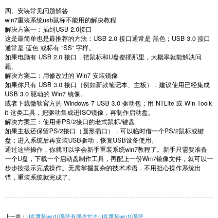
四、安装常见问题解答
win7
重装系统
usb
鼠标不能用的解决教程
解决方案一：插到
USB 2.0
接口
这是最简单也是最推荐的方法：
USB 2.0
接口通常是 黑色；
USB 3.0
接口
通常是 蓝色 或标有 “
SS
” 字样。
如果电脑有
USB 2.0
接口，把鼠标和
U
盘都插那里，大概率就能解决问
题。
解决方案二：用修改过的
Win7
安装镜像
如果你只有
USB 3.0
接口（例如新款笔记本、主板），建议使用已经集成
USB 3.0
驱动的
Win7
镜像。
或者下载微软官方的
Windows 7 USB 3.0
驱动包；用
NTLite
或
Win Toolk
it
这类工具，把驱动集成进
ISO
镜像，再制作启动盘。
解决方案三：使用带
PS/2
接口的老式鼠标
/
键盘
如果主板还保留
PS/2
接口（圆形插口），可以临时借一个
PS/2
鼠标或键
盘；进入系统后再安装
USB
驱动，恢复
USB
设备使用。
通过这些操作，你就可以学会新手重装系统
win7
教程了。新手只需要准备
一个
U
盘，下载一个启动盘制作工具，再配上一份
Win7
镜像文件，就可以一
步步按提示完成操作。无需掌握复杂的技术术语，不用担心操作系统出
错，重装系统就完成了。
上一篇：
U盘重装win10系统有哪些方法-U盘重装win10系统