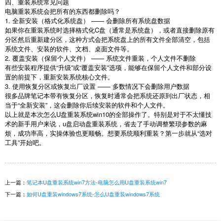
四、重装系统常见问题
电脑重装系统会把所有的东西都删除吗？
1.
全新安装（格式化系统盘） —— 会删除所有系统盘数据
如果你在重装系统时选择格式化
C
盘（通常是系统盘），或者直接删除原有
分区然后重新建分区，这种方式会把系统盘上的所有文件全部清空，包括
系统文件、安装的软件、文档、桌面文件等。
2.
覆盖安装（保留个人文件） —— 系统文件重装，个人文件不删除
有些安装程序提供“升级”或“覆盖安装”选项，能够在保留个人文件和部分设
置的前提下，重新安装系统核心文件。
3.
使用恢复分区或恢复出厂设置 —— 多数情况下会删除用户数据
很多品牌笔记本带有恢复分区，恢复时通常会把系统还原到出厂状态，相
当于“全新安装”，这会删除你后续安装的软件和个人文件。
以上就是本次怎么
U
盘重装系统
win10
的全部操作了。特别是对于不太懂技
术的新手用户来说，
u
盘启动盘重装系统，省去了手动调整繁琐参数的麻
烦，成功率高，实操体验也更顺畅。想要系统顺利重装？第一步就从“选对
工具”开始吧。
上一篇：
笔记本U盘重装系统win7方法-电脑怎么用U盘重装系统win7
下一篇：
如何U盘重装windows7系统-怎么U盘重装windows7系统