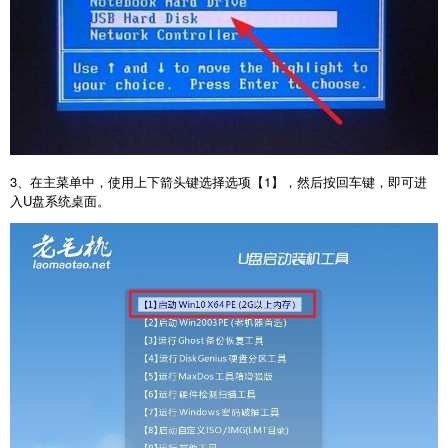
3
、在主菜单中，使用上下箭头键选择选项【
1
】，然后按回车键，即可进
入
U
盘系统桌面。