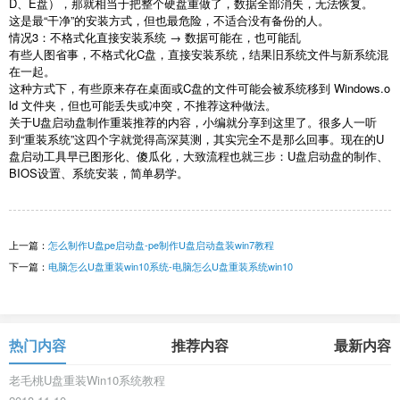
D
、
E
盘），那就相当于把整个硬盘重做了，数据全部消失，无法恢复。
这是最“干净”的安装方式，但也最危险，不适合没有备份的人。
情况
3
：不格式化直接安装系统
→
数据可能在，也可能乱
有些人图省事，不格式化
C
盘，直接安装系统，结果旧系统文件与新系统混
在一起。
这种方式下，有些原来存在桌面或
C
盘的文件可能会被系统移到
Windows.o
ld
文件夹，但也可能丢失或冲突，不推荐这种做法。
关于
U
盘启动盘制作重装推荐的内容，小编就分享到这里了。很多人一听
到“重装系统”这四个字就觉得高深莫测，其实完全不是那么回事。现在的
U
盘启动工具早已图形化、傻瓜化，大致流程也就三步：
U
盘启动盘的制作、
BIOS
设置、系统安装，简单易学。
上一篇：
怎么制作U盘pe启动盘-pe制作U盘启动盘装win7教程
下一篇：
电脑怎么U盘重装win10系统-电脑怎么U盘重装系统win10
热门内容
推荐内容
最新内容
老毛桃U盘重装Win10系统教程