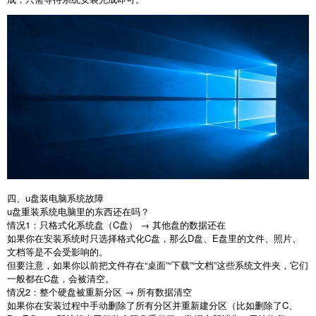
四、u盘装电脑系统故障
u
盘重装系统电脑里的东西还在吗？
情况
1
：只格式化系统盘（
C
盘） → 其他盘的数据还在
如果你在安装系统时只选择格式化
C
盘，那么
D
盘、
E
盘里的文件、照片、
文档等是不会受影响的。
但要注意，如果你以前把文件存在
“
桌面
”“
下载
”“
文档
”
这些系统文件夹，它们
一般都在
C
盘，会被清空。
情况
2
：整个硬盘被重新分区
→
所有数据清空
如果你在安装过程中手动删除了所有分区并重新建分区（比如删除了
C
、