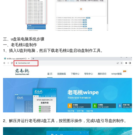
三、u盘装电脑系统步骤
一、老毛桃
U
盘制作
1
、插入
U
盘到电脑，然后下载老毛桃
U
盘启动盘制作工具。
2
、解压并运行老毛桃
U
盘工具，按照图示操作，完成
U
盘引导盘的制作。