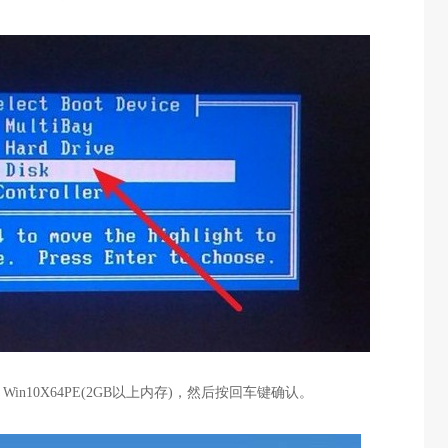
】
Win10X64PE(2GB
以上内存
)
，然后按回车键确认。