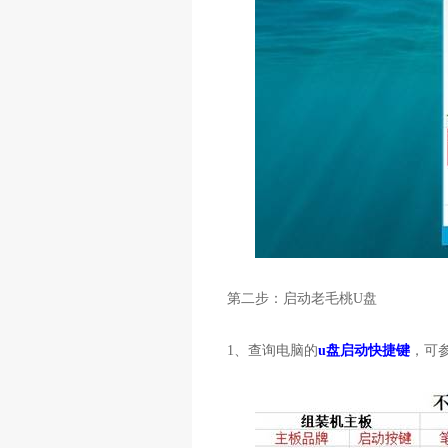
第二步：启动老毛桃
U
盘
1
、查询电脑的
u盘启动快捷键
，可