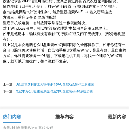
设备记录的
Wi-Fi
信息可能出错，尤其是换过路由器或改过密码的情况。
操作步骤（以手机为例）：打开
Wi-Fi
设置 → 找到你连接不了的网络，
点“忽略此网络”或“取消保存”，然后重新搜索
Wi-Fi
→ 输入密码连接
方法三：重启设备
&
网络适配器
重启手机或电脑，临时故障常常靠这一步就能解决。
对于
Windows
用户，可以在“设备管理器”中禁用再启用无线网卡。
如果是笔记本，确认有没有误触“飞行模式”或关闭了无线开关（部分老机型
有）。
以上就是本次电脑怎么
U
盘重装
win7
步骤图示的全部操作了。如果你还有一
台老电脑想再次使用的话，自己动手用
U
盘重装
Win7
，是最有效、最自由的
方式。你只需要准备一个
U
盘、下载老毛桃工具，再找一个纯净的
Win7
镜
像，就可以开始操作，整个流程不复杂。
上一篇：
U盘启动盘制作工具软件哪个好-U盘启动盘制作工具重装
下一篇：
笔记本怎么U盘重装系统-笔记本U盘重装win10系统步骤
热门内容
推荐内容
最新内容
老毛桃U盘重装Win10系统教程