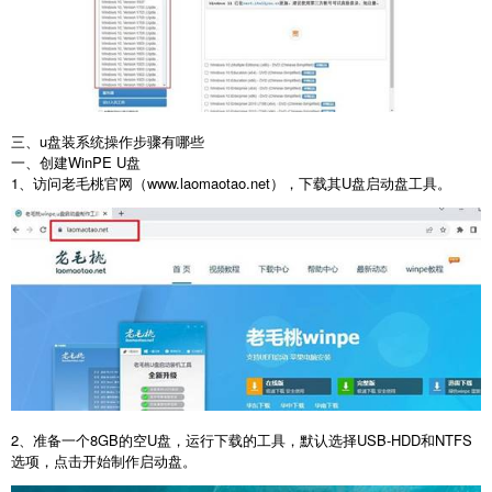
三、u盘装系统操作步骤有哪些
一、创建
WinPE U
盘
1
、访问老毛桃官网（
www.laomaotao.net
），下载其
U
盘启动盘工具。
2
、准备一个
8GB
的空
U
盘，运行下载的工具，默认选择
USB-HDD
和
NTFS
选项，点击开始制作启动盘。