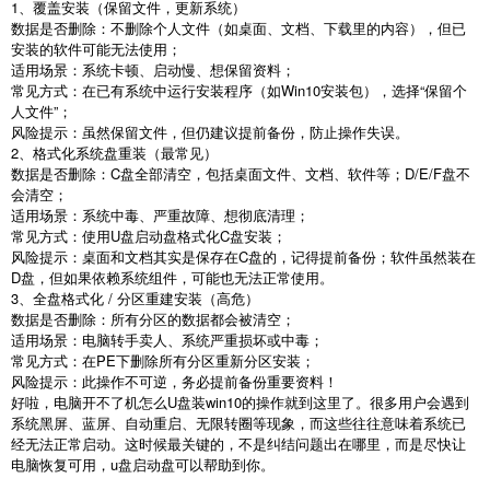
1
、覆盖安装（保留文件，更新系统）
数据是否删除：不删除个人文件（如桌面、文档、下载里的内容），但已
安装的软件可能无法使用；
适用场景：系统卡顿、启动慢、想保留资料；
常见方式：在已有系统中运行安装程序（如
Win10
安装包），选择“保留个
人文件”；
风险提示：虽然保留文件，但仍建议提前备份，防止操作失误。
2
、格式化系统盘重装（最常见）
数据是否删除：
C
盘全部清空，包括桌面文件、文档、软件等；
D/E/F
盘不
会清空；
适用场景：系统中毒、严重故障、想彻底清理；
常见方式：使用
U
盘启动盘格式化
C
盘安装；
风险提示：桌面和文档其实是保存在
C
盘的，记得提前备份；软件虽然装在
D
盘，但如果依赖系统组件，可能也无法正常使用。
3
、全盘格式化
/
分区重建安装（高危）
数据是否删除：所有分区的数据都会被清空；
适用场景：电脑转手卖人、系统严重损坏或中毒；
常见方式：在
PE
下删除所有分区重新分区安装；
风险提示：此操作不可逆，务必提前备份重要资料！
好啦，电脑开不了机怎么
U
盘装
win10
的操作就到这里了。很多用户会遇到
系统黑屏、蓝屏、自动重启、无限转圈等现象，而这些往往意味着系统已
经无法正常启动。这时候最关键的，不是纠结问题出在哪里，而是尽快让
电脑恢复可用，
u
盘启动盘可以帮助到你。