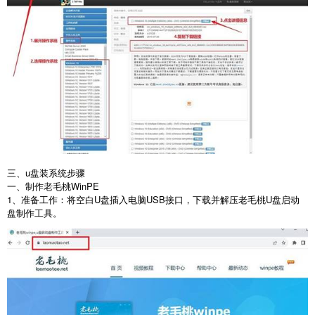
三、u盘装系统步骤
一、制作老毛桃
WinPE
1
、准备工作：将空白
U
盘插入电脑
USB
接口，下载并解压老毛桃
U
盘启动
盘制作工具。