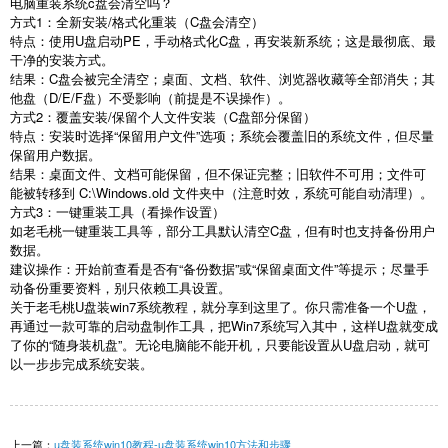
电脑重装系统
c
盘会清空吗？
方式
1
：全新安装
/
格式化重装（
C
盘会清空）
特点：使用
U
盘启动
PE
，手动格式化
C
盘，再安装新系统；这是最彻底、最
干净的安装方式。
结果：
C
盘会被完全清空；桌面、文档、软件、浏览器收藏等全部消失；其
他盘（
D/E/F
盘）不受影响（前提是不误操作）。
方式
2
：覆盖安装
/
保留个人文件安装（
C
盘部分保留）
特点：安装时选择“保留用户文件”选项；系统会覆盖旧的系统文件，但尽量
保留用户数据。
结果：桌面文件、文档可能保留，但不保证完整；旧软件不可用；文件可
能被转移到
C:\Windows.old
文件夹中（注意时效，系统可能自动清理）。
方式
3
：一键重装工具（看操作设置）
如老毛桃一键重装工具等，部分工具默认清空
C
盘，但有时也支持备份用户
数据。
建议操作：开始前查看是否有“备份数据”或“保留桌面文件”等提示；尽量手
动备份重要资料，别只依赖工具设置。
关于老毛桃
U
盘装
win7
系统教程，就分享到这里了。你只需准备一个
U
盘，
再通过一款可靠的启动盘制作工具，把
Win7
系统写入其中，这样
U
盘就变成
了你的“随身装机盘”。无论电脑能不能开机，只要能设置从
U
盘启动，就可
以一步步完成系统安装。
上一篇：
u盘装系统win10教程-u盘装系统win10方法和步骤