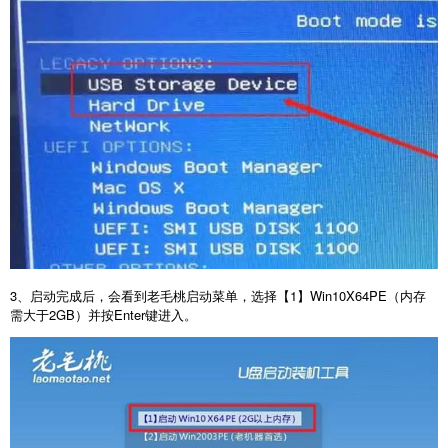
3
、启动完成后，会看到老毛桃启动菜单，选择【
1
】
Win10X64PE
（内存
需大于
2GB
）并按
Enter
键进入。