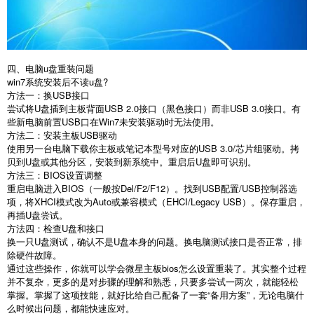
四、电脑u盘重装问题
win7
系统安装后不读
u
盘
?
方法一：换
USB
接口
尝试将
U
盘插到主板背面
USB 2.0
接口（黑色接口）而非
USB 3.0
接口。有
些新电脑前置
USB
口在
Win7
未安装驱动时无法使用。
方法二：安装主板
USB
驱动
使用另一台电脑下载你主板或笔记本型号对应的
USB 3.0/
芯片组驱动。拷
贝到
U
盘或其他分区，安装到新系统中。重启后
U
盘即可识别。
方法三：
BIOS
设置调整
重启电脑进入
BIOS
（一般按
Del/F2/F12
）。找到
USB
配置
/USB
控制器选
项，将
XHCI
模式改为
Auto
或兼容模式（
EHCI/Legacy USB
）。保存重启，
再插
U
盘尝试。
方法四：检查
U
盘和接口
换一只
U
盘测试，确认不是
U
盘本身的问题。换电脑测试接口是否正常，排
除硬件故障。
通过这些操作，你就可以学会微星主板
bios
怎么设置重装了。其实整个过程
并不复杂，更多的是对步骤的理解和熟悉，只要多尝试一两次，就能轻松
掌握。掌握了这项技能，就好比给自己配备了一套“备用方案”，无论电脑什
么时候出问题，都能快速应对。