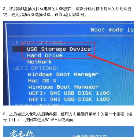
2
、将启动
U
盘插入目标电脑的
USB
接口，重新开机时按下对应的启动快捷
键，进入启动设备选择菜单，设置
u
盘启动即可。
3
、之后会进入老毛桃启动界面，使用方向键选择菜单中的第一个选项（编
号【
1
】），按回车进入
WinPE
系统桌面。