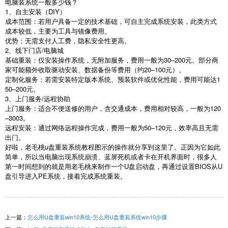
电脑装系统一般多少钱？
1
、自主安装（
DIY
）
成本范围：若用户具备一定的技术基础，可自主完成系统安装，此类方式
成本较低，主要为工具与镜像费用。
优势：无需支付人工费，隐私安全性更高。
2
、线下门店
/
电脑城
基础重装：仅安装操作系统，无附加服务，费用一般为
30–200
元。部分商
家可能额外收取驱动安装、数据备份等费用（约
20–100
元）。
定制化服务：若需安装特定版本系统、预装软件或优化性能，费用可能达
1
50
–
200
元。
3
、上门服务
/
远程协助
上门服务：适合不便送修的用户，含交通成本，费用相对较高，一般为
120
–
3003
。
远程安装：通过网络远程操作完成，费用一般为
50
–
120
元，效率高且无需
出门。
好啦，老毛桃
u
盘重装系统教程图示的操作就分享到这里了。正因为它如此
简单，所以当电脑出现系统崩溃、蓝屏死机或者卡在开机界面时，很多人
第一时间想到的就是用老毛桃来制作一个
U
盘启动盘，再通过设置
BIOS
从
U
盘引导进入
PE
系统，接着完成系统重装。
上一篇：
怎么用U盘重装win10系统-怎么用U盘重装系统win10步骤