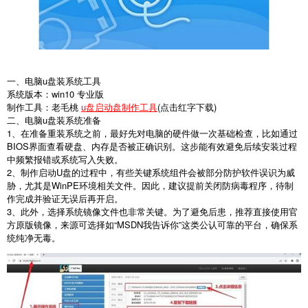
一、电脑u盘装系统工具
系统版本：win10 专业版
制作工具：老毛桃
u盘启动盘制作工具
(点击红字下载)
二、电脑u盘装系统准备
1
、在准备重装系统之前，最好先对电脑的硬件做一次基础检查，比如通过
BIOS
界面查看硬盘、内存是否被正确识别。这步能有效避免后续安装过程
中频繁报错或系统写入失败。
2
、制作启动
U
盘的过程中，有些关键系统组件会被部分防护软件误识为威
胁，尤其是
WinPE
环境相关文件。因此，建议提前关闭防病毒程序，待制
作完成并验证无误后再开启。
3
、此外，选择系统镜像文件也非常关键。为了避免后患，推荐直接使用官
方原版镜像，来源可选择如“
MSDN
我告诉你”这类公认可靠的平台，确保系
统纯净无毒。