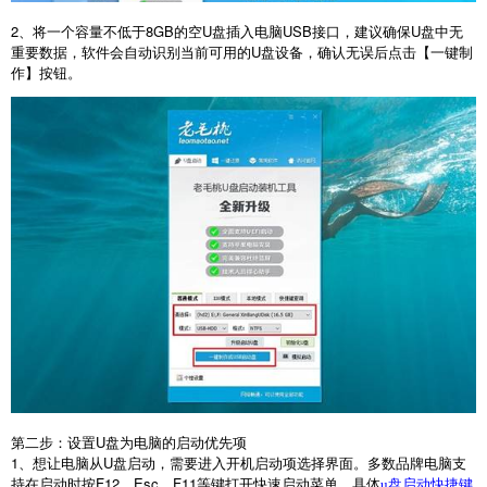
2
、将一个容量不低于
8GB
的空
U
盘插入电脑
USB
接口，建议确保
U
盘中无
重要数据，软件会自动识别当前可用的
U
盘设备，确认无误后点击【一键制
作】按钮。
第二步：设置
U
盘为电脑的启动优先项
1
、想让电脑从
U
盘启动，需要进入开机启动项选择界面。多数品牌电脑支
持在启动时按
F12
、
Esc
、
F11
等键打开快速启动菜单，具体
u盘启动快捷键