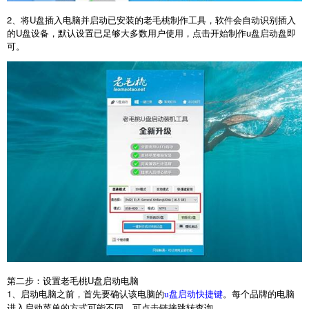
2
、将
U
盘插入电脑并启动已安装的老毛桃制作工具，软件会自动识别插入
的
U
盘设备，默认设置已足够大多数用户使用，点击开始制作
u
盘启动盘即
可。
第二步：设置老毛桃
U
盘启动电脑
1
、启动电脑之前，首先要确认该电脑的
。每个品牌的电脑
u盘启动快捷键
进入启动菜单的方式可能不同，可点击链接跳转查询。