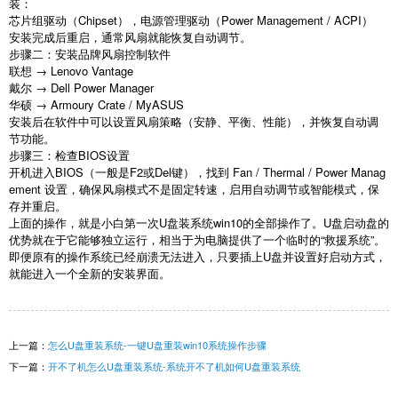
装：
芯片组驱动（Chipset），电源管理驱动（Power Management / ACPI）
安装完成后重启，通常风扇就能恢复自动调节。
步骤二：安装品牌风扇控制软件
联想 → Lenovo Vantage
戴尔 → Dell Power Manager
华硕 → Armoury Crate / MyASUS
安装后在软件中可以设置风扇策略（安静、平衡、性能），并恢复自动调
节功能。
步骤三：检查BIOS设置
开机进入BIOS（一般是F2或Del键），找到 Fan / Thermal / Power Manag
ement 设置，确保风扇模式不是固定转速，启用自动调节或智能模式，保
存并重启。
上面的操作，就是小白第一次
U
盘装系统
win10
的全部操作了。
U
盘启动盘的
优势就在于它能够独立运行，相当于为电脑提供了一个临时的“救援系统”。
即便原有的操作系统已经崩溃无法进入，只要插上
U
盘并设置好启动方式，
就能进入一个全新的安装界面。
上一篇：
怎么U盘重装系统-一键U盘重装win10系统操作步骤
下一篇：
开不了机怎么U盘重装系统-系统开不了机如何U盘重装系统