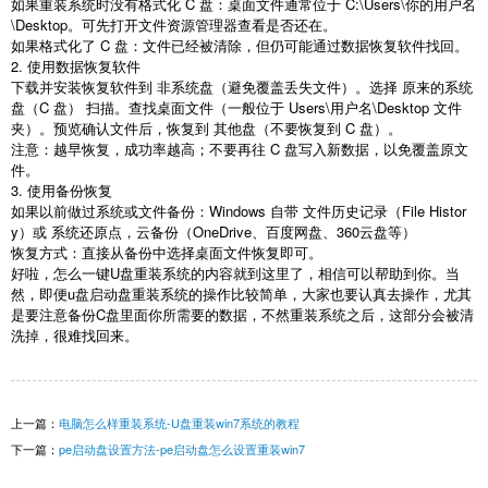
如果重装系统时没有格式化
C
盘：桌面文件通常位于
C:\Users\
你的用户名
\Desktop
。可先打开文件资源管理器查看是否还在。
如果格式化了
C
盘：文件已经被清除，但仍可能通过数据恢复软件找回。
2.
使用数据恢复软件
下载并安装恢复软件到 非系统盘（避免覆盖丢失文件）。选择 原来的系统
盘（
C
盘） 扫描。查找桌面文件（一般位于
Users\
用户名
\Desktop
文件
夹）。预览确认文件后，恢复到 其他盘（不要恢复到
C
盘）。
注意：越早恢复，成功率越高；不要再往
C
盘写入新数据，以免覆盖原文
件。
3.
使用备份恢复
如果以前做过系统或文件备份：
Windows
自带 文件历史记录（
File Histor
y
）或 系统还原点，云备份（
OneDrive
、百度网盘、
360
云盘等）
恢复方式：直接从备份中选择桌面文件恢复即可。
好啦，怎么一键
U
盘重装系统的内容就到这里了，相信可以帮助到你。当
然，即便
u
盘启动盘重装系统的操作比较简单，大家也要认真去操作，尤其
是要注意备份
C
盘里面你所需要的数据，不然重装系统之后，这部分会被清
洗掉，很难找回来。
上一篇：
电脑怎么样重装系统-U盘重装win7系统的教程
下一篇：
pe启动盘设置方法-pe启动盘怎么设置重装win7