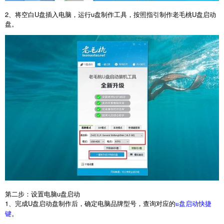
2
、将空白
U
盘插入电脑，运行
u
盘制作工具，按照指引制作老毛桃
U
盘启动
盘。
第二步：设置电脑
u
盘启动
1
、完成
U
盘启动盘制作后，确定电脑品牌型号，查询对应的
u盘启动快捷
。
键