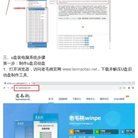
三、u盘装电脑系统步骤
第一步：制作
u
盘启动盘
1
、打开浏览器，访问老毛桃官网
www.laomaotao.net
，下载并解压
U
盘启
动盘制作工具。