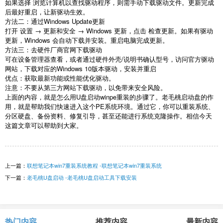
如果选择 浏览计算机以查找驱动程序，则需手动下载驱动文件。更新完成
后最好重启，让新驱动生效。
方法二：通过
Windows Update
更新
打开 设置 → 更新和安全 →
Windows
更新，点击 检查更新。如果有驱动
更新，
Windows
会自动下载并安装。重启电脑完成更新。
方法三：去硬件厂商官网下载驱动
可在设备管理器查看，或者通过硬件外壳
/
说明书确认型号，访问官方驱动
网站，下载对应的
Windows 10
版本驱动，安装并重启
优点：获取最新功能或性能优化驱动。
注意：不要从第三方网站下载驱动，以免带来安全风险。
上面的内容，就是怎么用
U
盘启动
winpe
重装的步骤了。老毛桃启动盘的作
用，就是帮助我们快速进入这个
PE
系统环境。通过它，你可以重装系统、
分区硬盘、备份资料、修复引导，甚至还能进行系统克隆操作。相信今天
这篇文章可以帮助到大家。
上一篇：
联想笔记本win7重装系统教程 -联想笔记本win7重装系统
下一篇：
老毛桃U盘启动 -老毛桃U盘启动工具下载安装
热门内容
推荐内容
最新内容