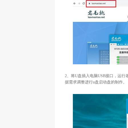
2
、将
U
盘插入电脑
USB
接口，运行
据需求调整进行
u
盘启动盘的制作。