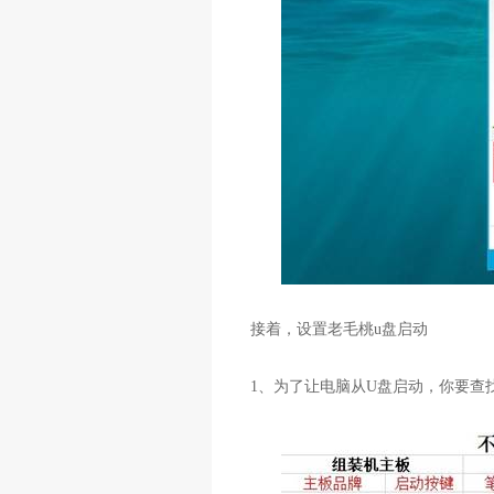
接着，设置老毛桃
u
盘启动
1
、为了让电脑从
U
盘启动，你要查