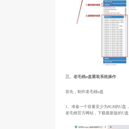
三、老毛桃u盘重装系统操作
首先，制作老毛桃
u
盘
1
、准备一个容量至少为
8GB
的
U
盘
老毛桃官方网站，下载最新版的
U
盘