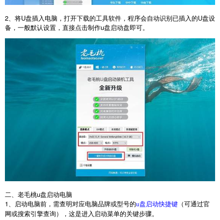
2
、将
U
盘插入电脑，打开下载的工具软件，程序会自动识别已插入的
U
盘设
备，一般默认设置，直接点击制作
u
盘启动盘即可。
二、老毛桃
u
盘启动电脑
1
、启动电脑前，需查明对应电脑品牌或型号的
（可通过官
u盘启动快捷键
网或搜索引擎查询），这是进入启动菜单的关键步骤。