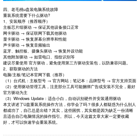
四、老毛桃u盘装电脑系统故障
重装系统需要下什么驱动
?
1
、安装顺序（推荐顺序）
主板芯片组驱动 → 保证其他设备接口正常
网卡驱动 → 保证联网下载其他驱动
显卡驱动 → 恢复屏幕分辨率和性能
声卡驱动 → 恢复音频输出
蓝牙、触控板、摄像头驱动 → 恢复外设功能
其他附加驱动 → 如雷电口、指纹识别等
建议尽量使用 官方驱动，避免使用第三方驱动安装包，以防兼容问题。
2
、获取驱动的方法
电脑
/
主板
/
笔记本官网下载（推荐）
（
1
）台式机：主板型号 → 官方网站；笔记本：品牌型号 → 官方支持页面
（
2
）使用驱动管理工具，注意部分工具可能捆绑广告或安装不完全，最好
官方驱动为主
（
3
）
Windows Update
：适合小白，自动识别硬件并安装通用驱动
本文讲述了
U
盘重装系统操作方法，你学会了吗？很多人都疑惑为什么别人
都成功了，自己总是出错？其实，这些困扰，其实都是因为缺乏一份清晰
且适合自己电脑情况的操作指引。所以，今天这篇文章大家一定要收藏
好，才可以快速学会重装系统。