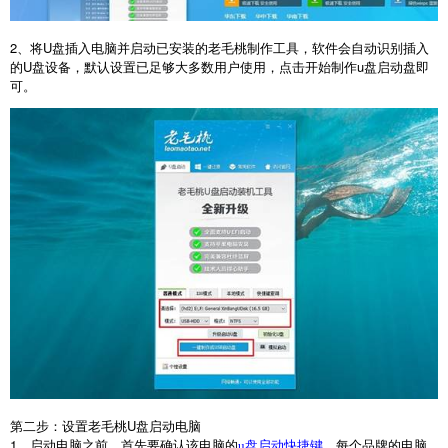
2
、将
U
盘插入电脑并启动已安装的老毛桃制作工具，软件会自动识别插入
的
U
盘设备，默认设置已足够大多数用户使用，点击开始制作
u
盘启动盘即
可。
第二步：设置老毛桃
U
盘启动电脑
1
、启动电脑之前，首先要确认该电脑的
。每个品牌的电脑
u盘启动快捷键