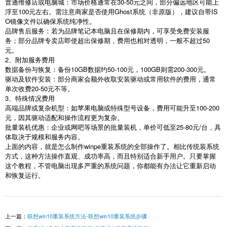
普通维修店或电脑城：市场价格通常在30-50元之间，部分偏远地区可能上
浮至100元左右。需注意商家是否使用Ghost系统（非原版），建议自带IS
O镜像文件以确保系统纯净性。
品牌售后服务：若为品牌笔记本电脑且在保修期内，可享受免费安装服
务；部分品牌专卖店即使超出保修期，费用也相对透明，一般不超过50
元。
2、附加服务费用
数据备份与恢复：备份10GB数据约50-100元，100GB则需200-300元。
驱动及软件安装：部分商家会额外收取安装驱动或常用软件的费用，通常
单次收费20-50元不等。
3、特殊情况费用
高端品牌或复杂机型：如苹果电脑或特殊型号设备，费用可能升至100-200
元，因其驱动适配和操作流程更为复杂。
批量装机优惠：企业或网吧等场景的批量装机，单价可低至25-80元/台，具
体取决于规模和服务内容。
上面的内容，就是怎么制作
winpe
重装系统的全部操作了。相比传统装系统
方式，这种方法操作直观、成功率高，而且特别适合新手用户。只要掌握
这个教程，不管电脑出现多严重的系统问题，你都能有办法让它重新启动
和恢复运行。
上一篇：
联想win10重装系统方法-联想win10重装系统步骤