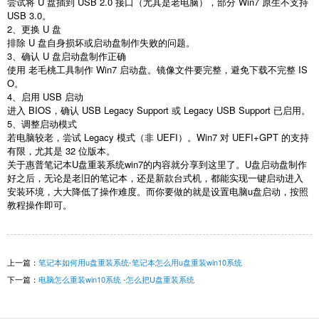
尝试将
U
盘插到
USB 2.0
接口（尤其是老电脑），部分
Win7
原生不支持
USB 3.0
。
2
、更换
U
盘
排除
U
盘自身损坏或启动盘制作失败的问题。
3
、确认
U
盘启动盘制作正确
使用 老毛桃工具制作
Win7
启动盘。镜像文件要完整，避免下载不完整
IS
O
。
4
、启用
USB
启动
进入
BIOS
，确认
USB Legacy Support
或
Legacy USB Support
已启用。
5
、调整启动模式
若电脑较老，尝试
Legacy
模式（非
UEFI
）。
Win7
对
UEFI+GPT
的支持
有限，尤其是
32
位版本。
关于惠普笔记本
U
盘重装系统
win7
的内容就分享到这里了。
U
盘启动盘制作
好之后，无论是老旧的笔记本，还是新款台式机，都能实现一键启动进入
安装环境，大大降低了操作难度。而你要做的就是设置电脑
u
盘启动，按照
教程操作即可。
上一篇：
笔记本如何用u盘重装系统-笔记本怎么用u盘重装win10系统
下一篇：
电脑怎么重装win10系统 -怎么把U盘重装系统