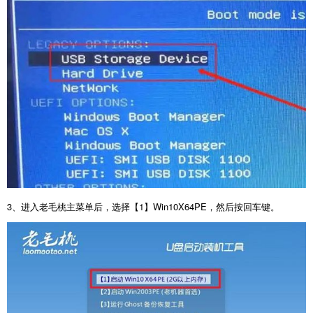
3
、进入老毛桃主菜单后，选择【
1
】
Win10X64PE
，然后按回车键。