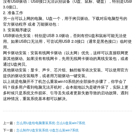
没有
USB
驱动：
USB
接口无法识别设备（
U
盘、鼠标、键盘），特别是
USB
3.0
接口。
2.
准备工作
另一台可以上网的电脑。
U
盘一个，用于拷贝驱动。下载对应电脑型号的
官方驱动程序 或者 万能驱动包：
3.
安装顺序建议
USB
驱动先安装：特别是
USB 3.0
驱动，否则有些
U
盘和鼠标可能无法使
用。如果
USB
口无法用，可尝试用
USB 2.0
接口（通常是黑色接口）临时使
用。
网卡驱动安装：安装有线网卡驱动（以太网）优先，这样可以直接联网更
新其他驱动。如果没有有线网卡，先用无线网卡驱动的离线安装包，或者
通过
U
盘拷贝。
其他驱动安装：显卡、声卡、芯片组、触控板等依次安装。可以使用官方
提供的驱动安装顺序，或者用万能驱动一键安装。
以上就是电脑开不了机怎么重装
win10
系统的全部操作步骤了，你学会了
吗？很多用户看到电脑无法开机时，会本能地以为是硬件坏了，实际上更
多时候只是系统文件损坏、引导丢失或者更新失败导致的启动故障。遇到
这种情况，重装系统基本都可以解决。
上一篇：
怎么用U盘给电脑重装系统-怎么U盘装win7系统
下一篇：
怎么制作U盘安装系统-U盘怎么装win7系统