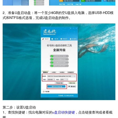
2
、准备
U
盘启动盘：将一个至少
8GB
的空
U
盘插入电脑，选择
USB-HDD
模
式和
NTFS
格式选项，完成
U
盘启动盘的制作。
第二步：设置
U
盘启动
1
、查找快捷键：找出电脑对应的
，点击链接查询或者看截
u盘启动快捷键
图。