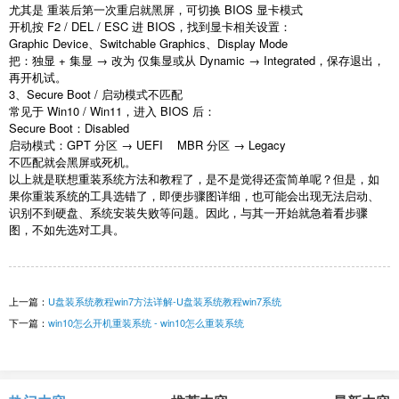
尤其是 重装后第一次重启就黑屏，可切换
BIOS
显卡模式
开机按
F2 / DEL / ESC
进
BIOS
，找到显卡相关设置：
Graphic Device
、
Switchable Graphics
、
Display Mode
把：独显
+
集显 → 改为 仅集显或从
Dynamic
→
Integrated
，保存退出，
再开机试。
3
、
Secure Boot /
启动模式不匹配
常见于
Win10 / Win11
，进入
BIOS
后：
Secure Boot
：
Disabled
启动模式：
GPT
分区 →
UEFI
MBR
分区 →
Legacy
不匹配就会黑屏或死机。
以上就是联想重装系统方法和教程了，是不是觉得还蛮简单呢？但是，如
果你重装系统的工具选错了，即便步骤图详细，也可能会出现无法启动、
识别不到硬盘、系统安装失败等问题。因此，与其一开始就急着看步骤
图，不如先选对工具。
上一篇：
U盘装系统教程win7方法详解-U盘装系统教程win7系统
下一篇：
win10怎么开机重装系统 - win10怎么重装系统