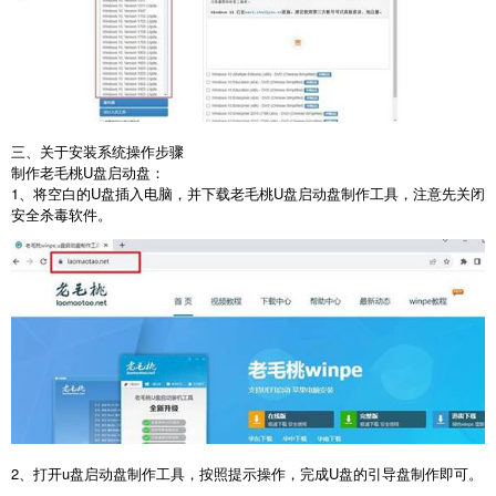
三、关于安装系统操作步骤
制作老毛桃
U
盘启动盘：
1
、将空白的
U
盘插入电脑，并下载老毛桃
U
盘启动盘制作工具，注意先关闭
安全杀毒软件。
2
、打开
u
盘启动盘制作工具，按照提示操作，完成
U
盘的引导盘制作即可。