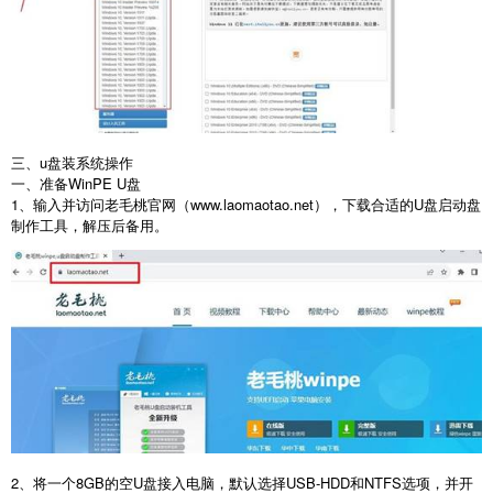
三、u盘装系统操作
一、准备
WinPE U
盘
1
、输入并访问老毛桃官网（
www.laomaotao.net
），下载合适的
U
盘启动盘
制作工具，解压后备用。
2
、将一个
8GB
的空
U
盘接入电脑，默认选择
USB-HDD
和
NTFS
选项，并开