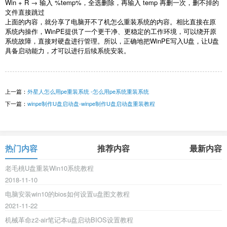
Win + R
→ 输入
%temp%
，全选删除，再输入
temp
再删一次，删不掉的
文件直接跳过
上面的内容，就分享了电脑开不了机怎么重装系统的内容。相比直接在原
系统内操作，
WinPE
提供了一个更干净、更稳定的工作环境，可以绕开原
系统故障，直接对硬盘进行管理。所以，正确地把
WinPE
写入
U
盘，让
U
盘
具备启动能力，才可以进行后续系统安装。
上一篇：
外星人怎么用pe重装系统 -怎么用pe系统重装系统
下一篇：
winpe制作U盘启动盘-winpe制作U盘启动盘重装教程
热门内容
推荐内容
最新内容
老毛桃U盘重装Win10系统教程
2018-11-10
电脑安装win10的bios如何设置u盘图文教程
2021-11-22
机械革命z2-air笔记本u盘启动BIOS设置教程