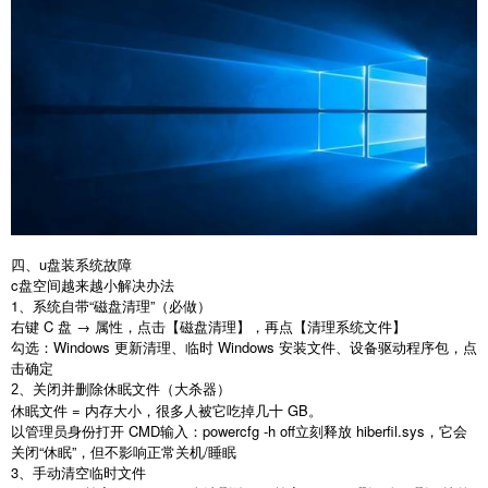
四、u盘装系统故障
c
盘空间越来越小解决办法
1
、系统自带“磁盘清理”（必做）
右键
C
盘 → 属性，点击【磁盘清理】，再点【清理系统文件】
勾选：
Windows
更新清理、临时
Windows
安装文件、设备驱动程序包，点
击确定
、
关闭并删除休眠文件（大杀器）
2
休眠文件
=
内存大小，很多人被它吃掉几十
GB
。
以管理员身份打开
CMD
输入：
powercfg -h off
立刻释放
hiberfil.sys
，它会
关闭
“
休眠
”
，但不影响正常关机
/
睡眠
3
、手动清空临时文件