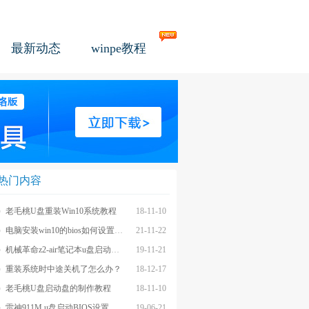
最新动态
winpe教程
热门内容
老毛桃U盘重装Win10系统教程
18-11-10
电脑安装win10的bios如何设置u盘图文教程
21-11-22
机械革命z2-air笔记本u盘启动BIOS设置教程
19-11-21
重装系统时中途关机了怎么办？
18-12-17
老毛桃U盘启动盘的制作教程
18-11-10
雷神911M u盘启动BIOS设置教程
19-06-21