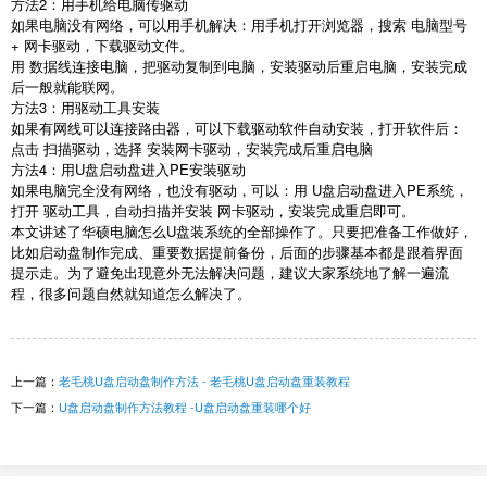
方法
2
：用手机给电脑传驱动
如果电脑没有网络，可以用手机解决：用手机打开浏览器，搜索 电脑型号
+
网卡驱动，下载驱动文件。
用 数据线连接电脑，把驱动复制到电脑，安装驱动后重启电脑，安装完成
后一般就能联网。
方法
3
：用驱动工具安装
如果有网线可以连接路由器，可以下载驱动软件自动安装，打开软件后：
点击 扫描驱动，选择 安装网卡驱动，安装完成后重启电脑
方法
4
：用
U
盘启动盘进入
PE
安装驱动
如果电脑完全没有网络，也没有驱动，可以：用
U
盘启动盘进入
PE
系统，
打开 驱动工具，自动扫描并安装 网卡驱动，安装完成重启即可。
本文讲述了华硕电脑怎么
U
盘装系统的全部操作了。只要把准备工作做好，
比如启动盘制作完成、重要数据提前备份，后面的步骤基本都是跟着界面
提示走。为了避免出现意外无法解决问题，建议大家系统地了解一遍流
程，很多问题自然就知道怎么解决了。
上一篇：
老毛桃U盘启动盘制作方法 - 老毛桃U盘启动盘重装教程
下一篇：
U盘启动盘制作方法教程 -U盘启动盘重装哪个好