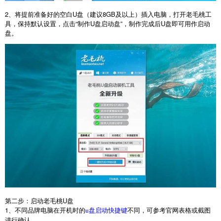
2
、将提前准备好的空白
U
盘（建议
8GB
及以上）插入电脑，打开老毛桃工
具，保持默认设置，点击“制作
U
盘启动盘”，制作完成后
U
盘即可用作启动
盘。
第二步：启动老毛桃
U
盘
1
、不同品牌电脑在开机时的
不同，可参考官网表格或截图
u盘启动快捷键
进行确认。