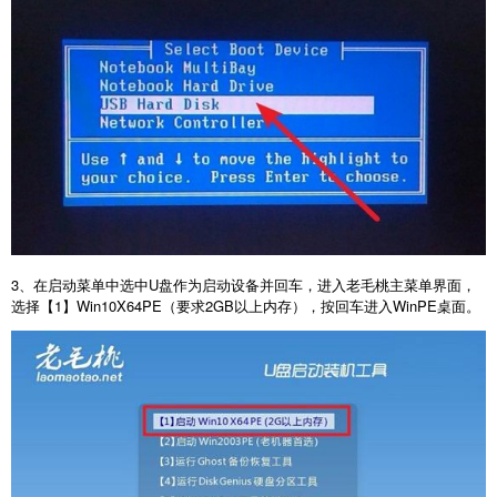
3
、在启动菜单中选中
U
盘作为启动设备并回车，进入老毛桃主菜单界面，
选择【
1
】
Win10X64PE
（要求
2GB
以上内存），按回车进入
WinPE
桌面。