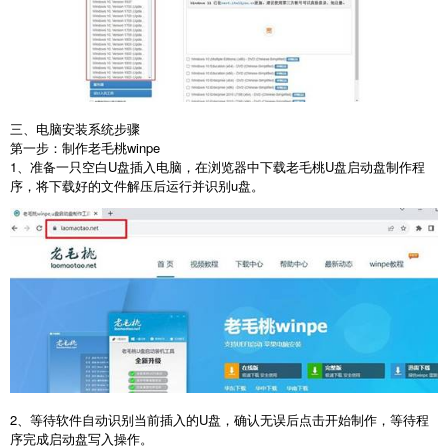
三、电脑安装系统步骤
第一步：制作老毛桃
winpe
1
、准备一只空白
U
盘插入电脑，在浏览器中下载老毛桃
U
盘启动盘制作程
序，将下载好的文件解压后运行并识别
u
盘。
2
、等待软件自动识别当前插入的
U
盘，确认无误后点击开始制作，等待程
序完成启动盘写入操作。