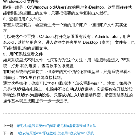
Windows.old
文件夹
路径一般是：
C:\Windows.old\Users\
你的用户名
\Desktop
。这里面往往就
能看到以前桌面上的文件，只要把需要的文件复制出来就行。
2
、查看旧用户文件夹
有些系统重装后，会重新生成一个新的用户账户，但旧账户文件其实还
在。
可以去这个位置找：
C:\Users
打开之后看看有没有：
Administrator
，用户
名
.old
，以前的用户名。进入这些文件夹里的
Desktop
（桌面） 文件夹，也
可能找到以前的桌面文件。
3
、用
PE
系统查看文件
如果系统里找不到文件，也可以试试这个方法：用
U
盘启动盘进入
PE
系
统，打开 我的电脑， 查看原来的系统盘
有时候系统虽然重装了，但原来的文件仍然还在磁盘里，只是系统里看不
到而已，在
PE
里往往能直接找到。
通过这些操作，你就可以学会电脑崩溃了怎么重装
win7
了。注意，如果你
只是把
U
盘插在电脑上，电脑并不会自动从
U
盘启动，它需要你在开机阶段
手动选择
U
盘作为启动设备。只要成功进入
U
盘启动界面，后面安装系统的
操作基本就是按照提示一步一步进行。
上一篇：
老毛桃u盘装系统win7步骤-老毛桃u盘装系统win7方法
下一篇：
U盘安装原版win7系统教程-怎么用U盘安装win7系统