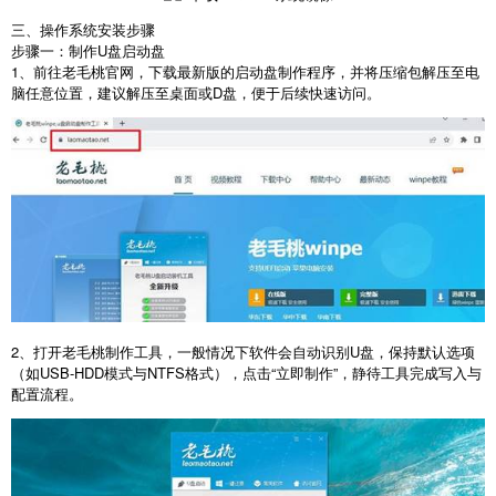
三、操作系统安装步骤
步骤一：制作
U
盘启动盘
1
、前往老毛桃官网，下载最新版的启动盘制作程序，并将压缩包解压至电
脑任意位置，建议解压至桌面或
D
盘，便于后续快速访问。
2
、打开老毛桃制作工具，一般情况下软件会自动识别
U
盘，保持默认选项
（如
USB-HDD
模式与
NTFS
格式），点击“立即制作”，静待工具完成写入与
配置流程。