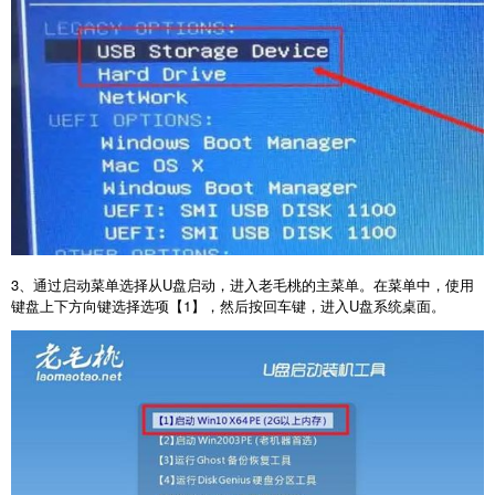
3
、通过启动菜单选择从
U
盘启动，进入老毛桃的主菜单。在菜单中，使用
键盘上下方向键选择选项【
1
】，然后按回车键，进入
U
盘系统桌面。