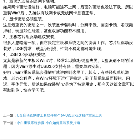
1
、最优先安装的是网卡驱动。
如果网卡驱动没装好，电脑可能连不上网，后面的驱动也没法下载。所以
重装
Win7
后，先确认有线网卡或无线网卡是否正常。
2
、显卡驱动必须重装。
这是最重要的驱动之一。没装显卡驱动时，分辨率低、画面卡顿、看视频
掉帧、玩游戏性能差，甚至双屏功能都不能用。
3
、主板芯片组驱动建议安装。
很多人忽略这一项，但它决定主板和系统之间的协调工作。芯片组驱动没
装好，
USB
异常、硬盘识别慢、性能不稳定都可能出现。
4
、
USB 3.0
驱动很关键。
尤其是较新的主板装
Win7
时，经常出现鼠标键盘失灵、
U
盘识别不到的问
题，因为
Win7
原生对
USB3.0
支持有限，需要单独安装。
好啦，
win7
重装系统步骤解析就讲解到这里了。其实，有些经典单机游
戏、老办公程序，在
Win7
环境下运行更稳定，到了新系统反而报错、闪
退、字体异常。所以如果你装
Win7
是为了特定用途，那今天这篇文章可以
帮助到你，快点学习吧。
上一篇：
U盘启动盘制作工具软件哪个好-U盘启动盘制作重装工具
下一篇：
小白重装系统步骤-小白如何重装系统指南