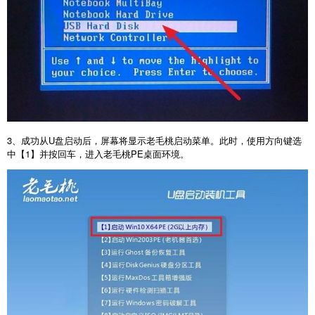
3
、成功从
U
盘启动后，屏幕将显示老毛桃启动菜单。此时，使用方向键选
中【
1
】并按回车，进入老毛桃
PE
桌面环境。