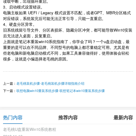
读取中断，出现循环重启。
3
、启动模式设置错误。
电脑主板如果
UEFI / Legacy
模式设置不匹配，或者
GPT
、
MBR
分区格式
对应错误，系统装完后可能无法正常引导，只能一直重启。
4
、硬盘分区异常。
旧系统残留引导文件、分区表损坏、隐藏分区冲突，都可能导致
Win10
安装
后无法进入桌面，反复重启。
上面就是笔记本重装
win10
系统指南了，你学会了吗？一个
u
盘启动盘，最
重要的是可以在不同品牌、不同型号的电脑上都尽量稳定可用。尤其是有
些老电脑和新电脑启动模式不同，如果工具兼容做得好，使用体验会轻松
很多，这就是小编选择老毛桃的原因。
上一篇：
老毛桃装机步骤-老毛桃装机步骤详细指南介绍
下一篇：
联想电脑win10重装系统步骤-联想笔记本win10重装系统步骤
热门内容
推荐内容
最新内容
老毛桃U盘重装Win10系统教程