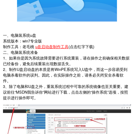
一、电脑装系统u盘
系统版本：win7专业版
制作工具：老毛桃
u盘启动盘制作工具
(点击红字下载)
二、电脑装系统准备
1
、如果你是因为系统故障需要进行系统重装，请在操作之前确保相关数据
已经备份，避免后续重装出现数据丢失。
2
、制作
U
盘启动盘的本质是将
WinPE
系统写入
U
盘中，而这一步容易受到
电脑杀毒软件的误判。因此，在实际操作之前，请务必关闭安全杀毒软
件。
3
、除了电脑和
U
盘之外，重装系统过程中可靠的系统镜像也至关重要。建
议前往
“MSDN
我告诉你
”
网站进行下载，点击左侧的
“
操作系统
”
选项，按照
提示进行操作即可。