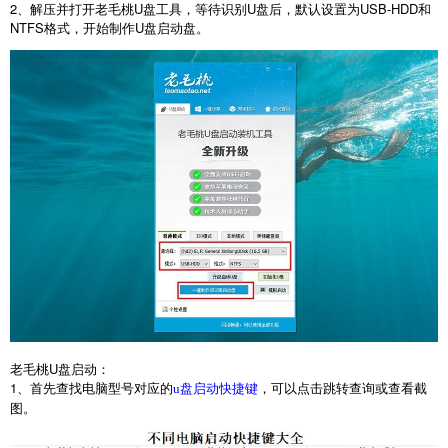
2
、解压并打开老毛桃
U
盘工具，等待识别
U
盘后，默认设置为
USB-HDD
和
NTFS
格式，开始制作
U
盘启动盘。
老毛桃
U
盘启动：
1
、首先查找电脑型号对应的
，可以点击跳转查询或查看截
u盘启动快捷键
图。