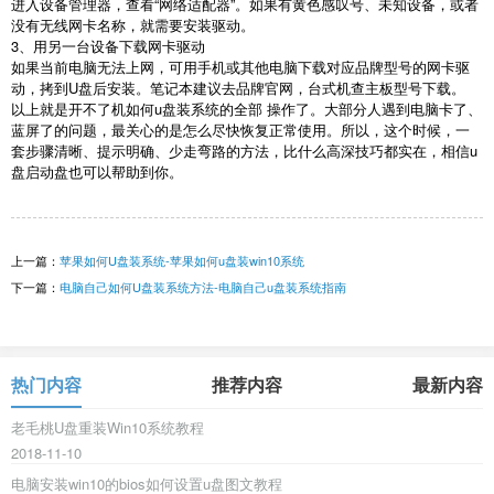
进入设备管理器，查看“网络适配器”。如果有黄色感叹号、未知设备，或者
没有无线网卡名称，就需要安装驱动。
3
、用另一台设备下载网卡驱动
如果当前电脑无法上网，可用手机或其他电脑下载对应品牌型号的网卡驱
动，拷到
U
盘后安装。笔记本建议去品牌官网，台式机查主板型号下载。
以上就是开不了机如何
u
盘装系统的全部 操作了。大部分人遇到电脑卡了、
蓝屏了的问题，最关心的是怎么尽快恢复正常使用。所以，这个时候，一
套步骤清晰、提示明确、少走弯路的方法，比什么高深技巧都实在，相信
u
盘启动盘也可以帮助到你。
上一篇：
苹果如何U盘装系统-苹果如何u盘装win10系统
下一篇：
电脑自己如何U盘装系统方法-电脑自己u盘装系统指南
热门内容
推荐内容
最新内容
老毛桃U盘重装Win10系统教程
2018-11-10
电脑安装win10的bios如何设置u盘图文教程