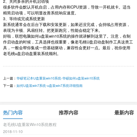
2
、关闭多余的开机启动项
很多软件会默认开机自启，占用内存和
CPU
资源，导致一开机就卡。适当
精简启动项，可以明显改善系统响应速度。
3
、等待或完成系统更新
新系统通常会在后台下载和安装更新，如果还没完成，会持续占用资源，
表现为卡顿、风扇狂转。把更新跑完，性能会稳定下来。
好啦，联想电脑如何
u
盘装
win10
系统的操作就讲解到这里了。注意，在制
作启动盘的时候，工具选择也很重要，像老毛桃
U
盘启动盘制作工具这类工
具，一般会帮你集成一些基础驱动，兼容性会更好一点。最后，祝你使用
老毛桃
u
盘启动盘重装系统顺利。
上一篇：
华硕笔记本U盘重装win10系统-华硕如何u盘装win10系统
下一篇：
如何U盘装win7系统-u盘装win7系统详细指南
热门内容
推荐内容
最新内容
老毛桃U盘重装Win10系统教程
2018-11-10