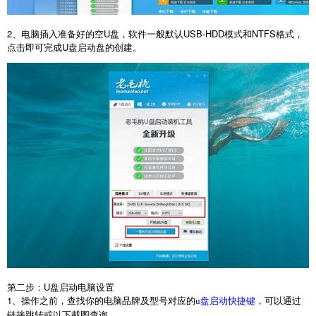
2
、电脑插入准备好的空
U
盘，软件一般默认
USB-HDD
模式和
NTFS
格式，
点击即可完成
U
盘启动盘的创建。
第二步：
U
盘启动电脑设置
1
、操作之前，查找你的电脑品牌及型号对应的
，可以通过
u盘启动快捷键
链接跳转或以下截图查询。