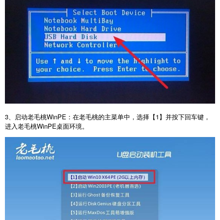
3
、启动老毛桃
WinPE
：在老毛桃的主菜单中，选择【
1
】并按下回车键，
进入老毛桃
WinPE
桌面环境。