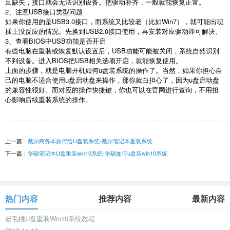
旦缺失，接口就会无法识别设备。把驱动补齐，一般就能恢复正常。
2
、注意
USB
接口类型问题
如果你使用的是
USB3.0
接口，而系统又比较老（比如
Win7
），就可能出现
插上没反应的情况。先换到
USB2.0
接口使用，再安装对应驱动即可解决。
3
、查看
BIOS
中
USB
功能是否开启
有些电脑在重装或恢复默认设置后，
USB
功能可能被关闭，系统自然识别
不到设备。进入
BIOS
把
USB
相关选项开启，就能恢复使用。
上面的步骤，就是电脑开机如何
u
盘装系统的操作了。当然，如果你担心自
己的电脑不适合使用
u
盘启动盘来操作，那你就白担心了，因为
u
盘启动盘
的兼容性很好。而对应的操作快捷键，你也可以在官网进行查询，不用担
心影响后续重装系统的操作。
上一篇：
戴尔商务本如何给U盘装系统-戴尔笔记本重装系统
下一篇：
华硕笔记本U盘重装win10系统-华硕如何u盘装win10系统
热门内容
推荐内容
最新内容
老毛桃U盘重装Win10系统教程