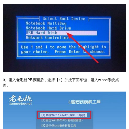
3
、进入老毛桃
PE
界面后，选择【
1
】并按下回车键，进入
winpe
系统桌
面。