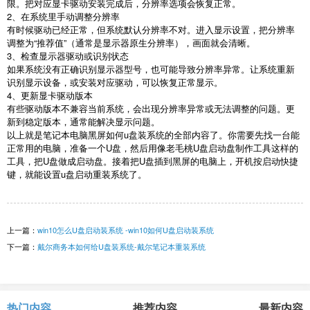
限。把对应显卡驱动安装完成后，分辨率选项会恢复正常。
2
、在系统里手动调整分辨率
有时候驱动已经正常，但系统默认分辨率不对。进入显示设置，把分辨率
调整为“推荐值”（通常是显示器原生分辨率），画面就会清晰。
3
、检查显示器驱动或识别状态
如果系统没有正确识别显示器型号，也可能导致分辨率异常。让系统重新
识别显示设备，或安装对应驱动，可以恢复正常显示。
4
、更新显卡驱动版本
有些驱动版本不兼容当前系统，会出现分辨率异常或无法调整的问题。更
新到稳定版本，通常能解决显示问题。
以上就是笔记本电脑黑屏如何
u
盘装系统的全部内容了。你需要先找一台能
正常用的电脑，准备一个
U
盘，然后用像老毛桃
U
盘启动盘制作工具这样的
工具，把
U
盘做成启动盘。接着把
U
盘插到黑屏的电脑上，开机按启动快捷
键，就能设置
u
盘启动重装系统了。
上一篇：
win10怎么U盘启动装系统 -win10如何U盘启动装系统
下一篇：
戴尔商务本如何给U盘装系统-戴尔笔记本重装系统
热门内容
推荐内容
最新内容